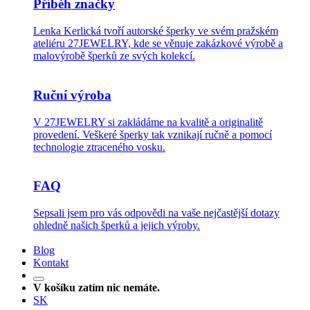
Příběh značky
Lenka Kerlická tvoří autorské šperky ve svém pražském
ateliéru 27JEWELRY, kde se věnuje zakázkové výrobě a
malovýrobě šperků ze svých kolekcí.
Ruční výroba
V 27JEWELRY si zakládáme na kvalitě a originalitě
provedení. Veškeré šperky tak vznikají ručně a pomocí
technologie ztraceného vosku.
FAQ
Sepsali jsem pro vás odpovědi na vaše nejčastější dotazy
ohledně našich šperků a jejich výroby.
Blog
Kontakt
V košíku zatím nic nemáte.
SK