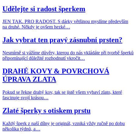
Udělejte si radost šperkem
JEN TAK. PRO RADOST. S dárky většinou myslíme především
na druhé. Někdy je ovšem hezké…
Jak vybrat ten pravý zásnubní prsten?
Nesmírně si vážíme důvěry, kterou do nás vkládáte při tvorbě šperků
připomínající důležité rozhodnutí vkročit…
DRAHÉ KOVY & POVRCHOVÁ
ÚPRAVA ZLATA
Pokud se řekne drahý kov, tak se jistě všem vybaví zlato, které
fascinuje svojí krásou…
Zlaté šperky s otiskem prstu
Každý šperk z naší dílny je originál, vzniká vždy ručně po dobu
několika týdnů, a…