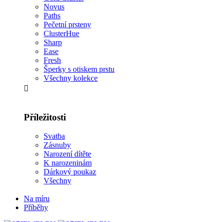
Novus
Paths
Pečetní prsteny
ClusterHue
Sharp
Ease
Fresh
Šperky s otiskem prstu
Všechny kolekce
Příležitosti
Svatba
Zásnuby
Narození dítěte
K narozeninám
Dárkový poukaz
Všechny
Na míru
Příběhy