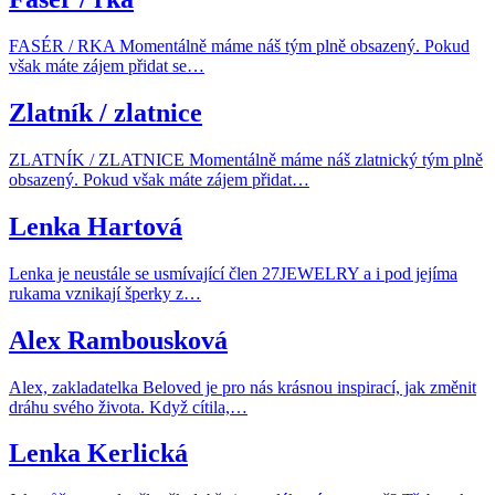
FASÉR / RKA Momentálně máme náš tým plně obsazený. Pokud
však máte zájem přidat se…
Zlatník / zlatnice
ZLATNÍK / ZLATNICE Momentálně máme náš zlatnický tým plně
obsazený. Pokud však máte zájem přidat…
Lenka Hartová
Lenka je neustále se usmívající člen 27JEWELRY a i pod jejíma
rukama vznikají šperky z…
Alex Rambousková
Alex, zakladatelka Beloved je pro nás krásnou inspirací, jak změnit
dráhu svého života. Když cítila,…
Lenka Kerlická