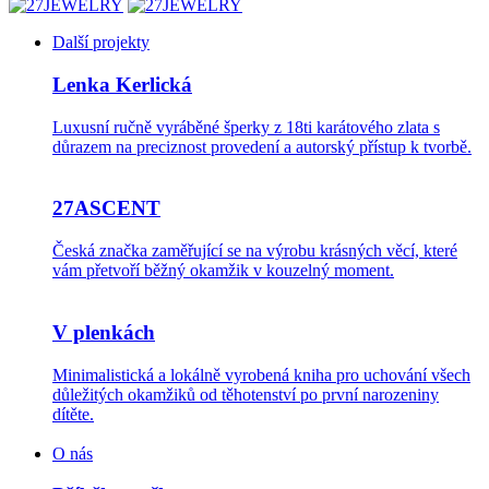
Další projekty
Lenka Kerlická
Luxusní ručně vyráběné šperky z 18ti karátového zlata s
důrazem na preciznost provedení a autorský přístup k tvorbě.
27ASCENT
Česká značka zaměřující se na výrobu krásných věcí, které
vám přetvoří běžný okamžik v kouzelný moment.
V plenkách
Minimalistická a lokálně vyrobená kniha pro uchování všech
důležitých okamžiků od těhotenství po první narozeniny
dítěte.
O nás