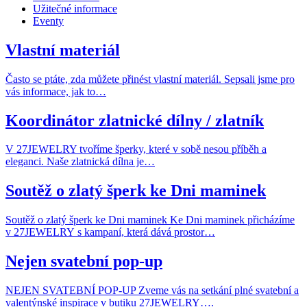
Užitečné informace
Eventy
Vlastní materiál
Často se ptáte, zda můžete přinést vlastní materiál. Sepsali jsme pro
vás informace, jak to…
Koordinátor zlatnické dílny / zlatník
V 27JEWELRY tvoříme šperky, které v sobě nesou příběh a
eleganci. Naše zlatnická dílna je…
Soutěž o zlatý šperk ke Dni maminek
Soutěž o zlatý šperk ke Dni maminek Ke Dni maminek přicházíme
v 27JEWELRY s kampaní, která dává prostor…
Nejen svatební pop-up
NEJEN SVATEBNÍ POP-UP Zveme vás na setkání plné svatební a
valentýnské inspirace v butiku 27JEWELRY….