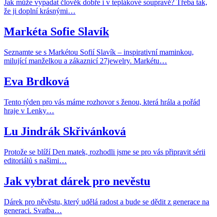
Jak může vypadat člověk dobře i v teplákové soupravě? Třeba tak,
že ji doplní krásnými…
Markéta Sofie Slavík
Seznamte se s Markétou Sofií Slavík – inspirativní maminkou,
milující manželkou a zákaznicí 27jewelry. Markétu…
Eva Brdková
Tento týden pro vás máme rozhovor s ženou, která hrála a pořád
hraje v Lenky…
Lu Jindrák Skřivánková
Protože se blíží Den matek, rozhodli jsme se pro vás připravit sérii
editoriálů s našimi…
Jak vybrat dárek pro nevěstu
Dárek pro něvěstu, který udělá radost a bude se dědit z generace na
generaci. Svatba…