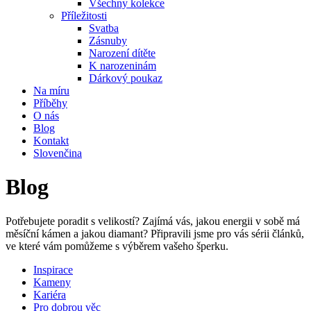
Všechny kolekce
Příležitosti
Svatba
Zásnuby
Narození dítěte
K narozeninám
Dárkový poukaz
Na míru
Příběhy
O nás
Blog
Kontakt
Slovenčina
Blog
Potřebujete poradit s velikostí? Zajímá vás, jakou energii v sobě má
měsíční kámen a jakou diamant? Připravili jsme pro vás sérii článků,
ve které vám pomůžeme s výběrem vašeho šperku.
Inspirace
Kameny
Kariéra
Pro dobrou věc