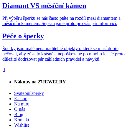
Diamant VS měsíční kámen
Při výběru šperku se nás často ptáte na rozdíl mezi diamantem a
měsíčním kamenem. Sepsali jsme proto pro vás pár informací.
Péče o šperky
Šperky jsou malé nenahraditelné objekty o které se musí dobře
pečovat, aby zůstaly krásné a nepoškozené po mnoho let. Je proto
důležité dodržovat pár základních pravidel a návyků.
Nákupy na 27JEWELRY
Svatební šperky
E-shop
Na míru
O nás
Blog
Kontakt
Wishlist