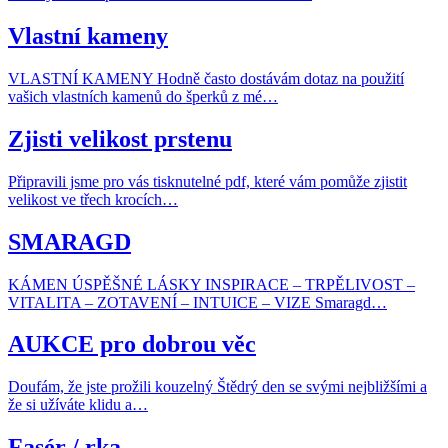
Vlastní kameny
VLASTNÍ KAMENY Hodně často dostávám dotaz na použití
vašich vlastních kamenů do šperků z mé…
Zjisti velikost prstenu
Připravili jsme pro vás tisknutelné pdf, které vám pomůže zjistit
velikost ve třech krocích…
SMARAGD
KÁMEN ÚSPĚŠNÉ LÁSKY INSPIRACE – TRPĚLIVOST –
VITALITA – ZOTAVENÍ – INTUICE – VIZE Smaragd…
AUKCE pro dobrou věc
Doufám, že jste prožili kouzelný Štědrý den se svými nejbližšími a
že si užíváte klidu a…
Fasér / rka