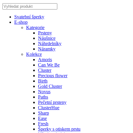
Svatební šperky
E-shop
Kategorie
Prsteny
Náušnice
Náhrdelníky
Náramky
Kolekce
Amoris
Can We Be
Cluster
Precious flower
Birth
Gold Cluster
Novus
Paths
Pečetní prsteny
ClusterHue
Sharp
Ease
Fresh
Šperky s otiskem prstu