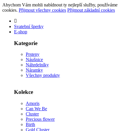
Abychom Vám mohli nabídnout ty nejlepší služby, používáme
cookies.
Přijmout všechny cookies
Přijmout základní cookies
Svatební šperky
E-shop
Kategorie
Prsteny
Náušnice
Náhrdelníky
Náramky
Všechny produkty
Kolekce
Amoris
Can We Be
Cluster
Precious flower
Birth
Gold Cluster