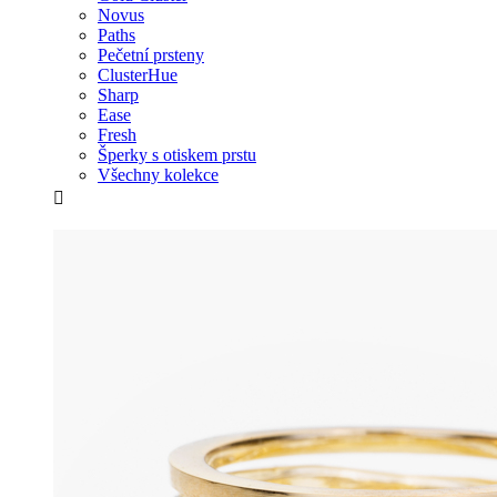
Novus
Paths
Pečetní prsteny
ClusterHue
Sharp
Ease
Fresh
Šperky s otiskem prstu
Všechny kolekce