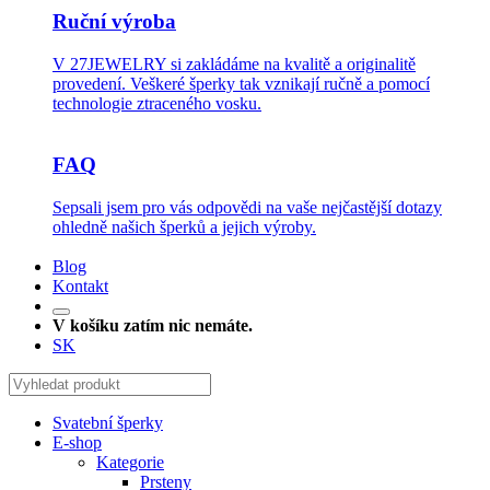
Ruční výroba
V 27JEWELRY si zakládáme na kvalitě a originalitě
provedení. Veškeré šperky tak vznikají ručně a pomocí
technologie ztraceného vosku.
FAQ
Sepsali jsem pro vás odpovědi na vaše nejčastější dotazy
ohledně našich šperků a jejich výroby.
Blog
Kontakt
V košíku zatím nic nemáte.
SK
Svatební šperky
E-shop
Kategorie
Prsteny