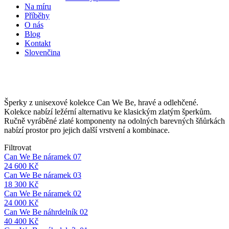
Na míru
Příběhy
O nás
Blog
Kontakt
Slovenčina
Can We Be
Šperky z unisexové kolekce Can We Be, hravé a odlehčené.
Kolekce nabízí ležérní alternativu ke klasickým zlatým šperkům.
Ručně vyráběné zlaté komponenty na odolných barevných šňůrkách
nabízí prostor pro jejich další vrstvení a kombinace.
Filtrovat
Can We Be náramek 07
24 600
Kč
Can We Be náramek 03
18 300
Kč
Can We Be náramek 02
24 000
Kč
Can We Be náhrdelník 02
40 400
Kč