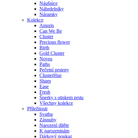
Náušnice
Náhrdelníky
Náramky
Kolekce
Amoris
Can We Be
Cluster
Precious flower
Birth
Gold Cluster
Novus
Paths
Pečetní prsteny
ClusterHue
Sharp
Ease
Fresh
Šperky s otiskem prstu
Všechny kolekce
Příležitosti
Svatba
Zásnuby
Narození dítěte
K narozeninám
Dárkový poukaz