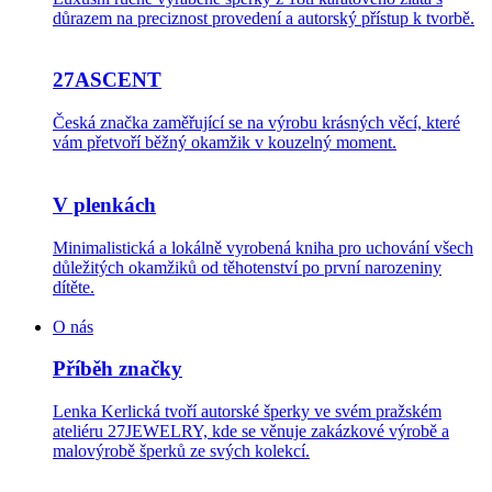
důrazem na preciznost provedení a autorský přístup k tvorbě.
27ASCENT
Česká značka zaměřující se na výrobu krásných věcí, které
vám přetvoří běžný okamžik v kouzelný moment.
V plenkách
Minimalistická a lokálně vyrobená kniha pro uchování všech
důležitých okamžiků od těhotenství po první narozeniny
dítěte.
O nás
Příběh značky
Lenka Kerlická tvoří autorské šperky ve svém pražském
ateliéru 27JEWELRY, kde se věnuje zakázkové výrobě a
malovýrobě šperků ze svých kolekcí.