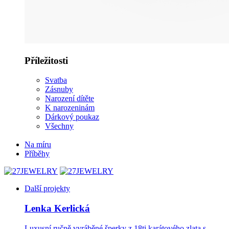
Příležitosti
Svatba
Zásnuby
Narození dítěte
K narozeninám
Dárkový poukaz
Všechny
Na míru
Příběhy
Další projekty
Lenka Kerlická
Luxusní ručně vyráběné šperky z 18ti karátového zlata s