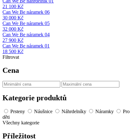
Can We Be náhrdelník 01
21 100
Kč
Can We Be náramek 06
30 000
Kč
Can We Be náramek 05
32 000
Kč
Can We Be náramek 04
27 900
Kč
Can We Be náramek 01
18 500
Kč
Filtrovat
Cena
Kategorie produktů
Prsteny
Náušnice
Náhrdelníky
Náramky
Pro
děti
Všechny kategorie
Příležitost