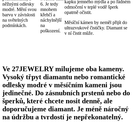
kapku jemného mýdla a po řádném
něžnými odlesky
6. Je tedy
odmočení v teplé vodě šperk
modré. Mění svou
mnohem
opatrně očistit.
barvu v závislosti
křehčí a
na světelných
náchylnější
Měsíční kámen by neměl přijít do
podmínkách.
na
ultrazvukové čističky. Diamant se
poškození.
v ní čistit může.
Ve 27JEWELRY milujeme oba kameny.
Vysoký
třpyt diamantu
nebo romantické
odlesky modré v měsíčním kameni jsou
jedinečné. Do zásnubních prstenů nebo do
šperků, které chcete nosit denně, ale
doporučujeme diamant. Je méně náročný
na údržbu a tvrdostí je nepřekonatelný.