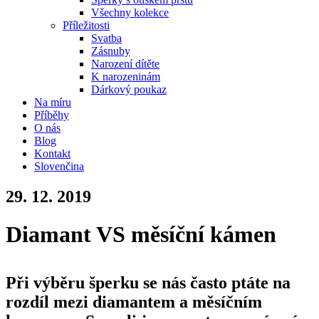
Všechny kolekce
Příležitosti
Svatba
Zásnuby
Narození dítěte
K narozeninám
Dárkový poukaz
Na míru
Příběhy
O nás
Blog
Kontakt
Slovenčina
29. 12. 2019
Diamant VS měsíční kámen
Při výběru šperku se nás často ptáte na
rozdíl mezi diamantem a měsíčním