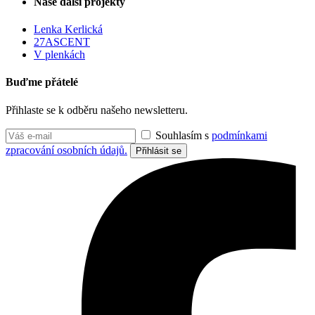
Naše další projekty
Lenka Kerlická
27ASCENT
V plenkách
Buďme přátelé
Přihlaste se k odběru našeho newsletteru.
Souhlasím s
podmínkami
zpracování osobních údajů.