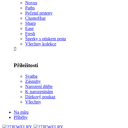
Novus
Paths
Pečetní prsteny
ClusterHue
Sharp
Ease
Fresh
Šperky s otiskem prstu
Všechny kolekce
Příležitosti
Svatba
Zásnuby
Narození dítěte
K narozeninám
Dárkový poukaz
Všechny
Na míru
Příběhy