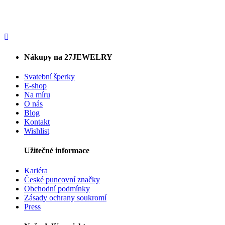
Nákupy na 27JEWELRY
Svatební šperky
E-shop
Na míru
O nás
Blog
Kontakt
Wishlist
Užitečné informace
Kariéra
České puncovní značky
Obchodní podmínky
Zásady ochrany soukromí
Press