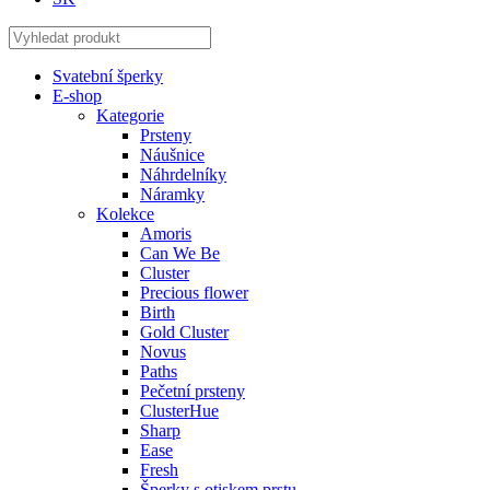
Svatební šperky
E-shop
Kategorie
Prsteny
Náušnice
Náhrdelníky
Náramky
Kolekce
Amoris
Can We Be
Cluster
Precious flower
Birth
Gold Cluster
Novus
Paths
Pečetní prsteny
ClusterHue
Sharp
Ease
Fresh
Šperky s otiskem prstu