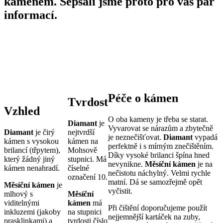
kamenem. Sepsali jsme proto pro vás pár
informací.
Péče o kámen
Tvrdost
Vzhled
O oba kameny je třeba se starat.
Diamant
je
Vyvarovat se nárazům a zbytečně
Diamant
je čirý
nejtvrdší
je neznečišťovat.
Diamant
vypadá
kámen s vysokou
kámen na
perfektně i s mírným znečištěním.
brilancí (třpytem),
Mohsově
Díky vysoké brilanci špína hned
který žádný jiný
stupnici. Má
nevynikne.
Měsíční kámen
je na
kámen nenahradí.
číselné
nečistotu náchylný. Velmi rychle
označení 10.
matní. Dá se samozřejmě opět
Měsíční kámen
je
vyčistit.
mlhový s
Měsíční
viditelnými
kámen
má
Při čištění doporučujeme použít
inkluzemi (jakoby
na stupnici
nejjemnější kartáček na zuby,
prasklinkami) a
tvrdosti číslo