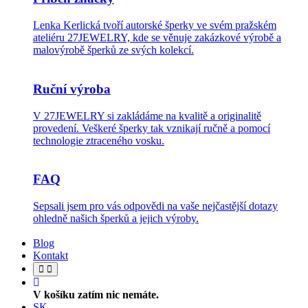
Lenka Kerlická tvoří autorské šperky ve svém pražském
ateliéru 27JEWELRY, kde se věnuje zakázkové výrobě a
malovýrobě šperků ze svých kolekcí.
Ruční výroba
V 27JEWELRY si zakládáme na kvalitě a originalitě
provedení. Veškeré šperky tak vznikají ručně a pomocí
technologie ztraceného vosku.
FAQ
Sepsali jsem pro vás odpovědi na vaše nejčastější dotazy
ohledně našich šperků a jejich výroby.
Blog
Kontakt
V košíku zatím nic nemáte.
SK