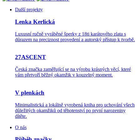
Další projekty
Lenka Kerlická
Luxusní ručně vyráběné šperky z 18ti karátového zlata s
důrazem na preciznost provedení a autorský přístup k tvorbě.
27ASCENT
Česká značka zaměřující se na výrobu krásných věcí, které
vám přetvoří běžný okamžik v kouzelný moment.
V plenkách
Minimalistická a lokálně vyrobená kniha pro uchování všech
důležitých okamžiků od těhotenství po první narozeniny
dítěte.
O nás
Příběh značky