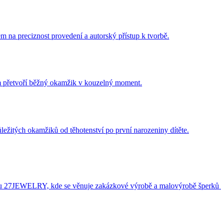
m na preciznost provedení a autorský přístup k tvorbě.
ám přetvoří běžný okamžik v kouzelný moment.
ležitých okamžiků od těhotenství po první narozeniny dítěte.
éru 27JEWELRY, kde se věnuje zakázkové výrobě a malovýrobě šperků 