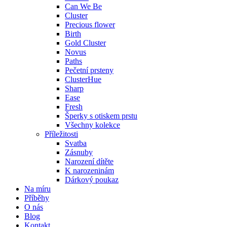
Can We Be
Cluster
Precious flower
Birth
Gold Cluster
Novus
Paths
Pečetní prsteny
ClusterHue
Sharp
Ease
Fresh
Šperky s otiskem prstu
Všechny kolekce
Příležitosti
Svatba
Zásnuby
Narození dítěte
K narozeninám
Dárkový poukaz
Na míru
Příběhy
O nás
Blog
Kontakt