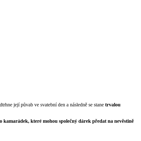
dtrhne její půvab ve svatební den a následně se stane
trvalou
bo kamarádek, které mohou společný dárek předat na nevěstině