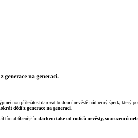
 z generace na generaci.
ýjimečnou příležitost darovat budoucí nevěstě nádherný šperk, který po
krát dědí z generace na generaci.
ál tím oblíbenějším
dárkem také od rodičů nevěsty, sourozenců ne