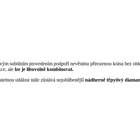
a svým subtilním provedením podpoří nevěstinu přirozenou krásu bez ohle
ce, ale
lze je libovolně kombinovat.
telnou událost stále zůstává nejoblíbenější
nádherně třpytivý diaman