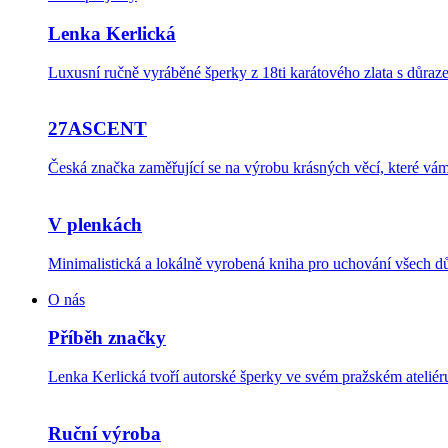
Lenka Kerlická
Luxusní ručně vyráběné šperky z 18ti karátového zlata s důraze
27ASCENT
Česká značka zaměřující se na výrobu krásných věcí, které v
V plenkách
Minimalistická a lokálně vyrobená kniha pro uchování všech dů
O nás
Příběh značky
Lenka Kerlická tvoří autorské šperky ve svém pražském ateli
Ruční výroba