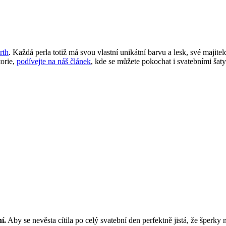
rth
. Každá perla totiž má svou vlastní unikátní barvu a lesk, své majit
torie,
podívejte na náš článek
, kde se můžete pokochat i svatebními šaty
í.
Aby se nevěsta cítila po celý svatební den perfektně jistá, že šperky