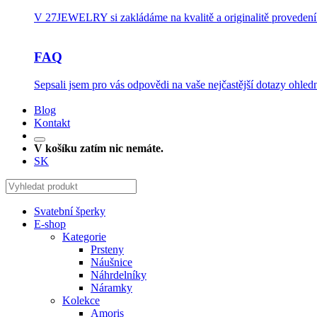
V 27JEWELRY si zakládáme na kvalitě a originalitě provedení.
FAQ
Sepsali jsem pro vás odpovědi na vaše nejčastější dotazy ohledn
Blog
Kontakt
V košíku zatím nic nemáte.
SK
Svatební šperky
E-shop
Kategorie
Prsteny
Náušnice
Náhrdelníky
Náramky
Kolekce
Amoris