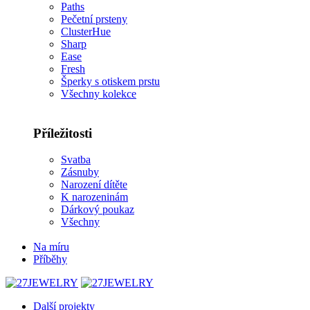
Paths
Pečetní prsteny
ClusterHue
Sharp
Ease
Fresh
Šperky s otiskem prstu
Všechny kolekce
Příležitosti
Svatba
Zásnuby
Narození dítěte
K narozeninám
Dárkový poukaz
Všechny
Na míru
Příběhy
Další projekty