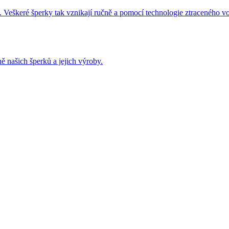
 Veškeré šperky tak vznikají ručně a pomocí technologie ztraceného v
ě našich šperků a jejich výroby.