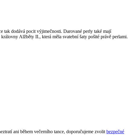
elce tak dodává pocit výjimečnosti. Darované perly také mají
 královny Alžběty II., která měla svatební šaty pošité právě perlami.
 neztratí ani během večerního tance, doporučujeme zvolit
bezpečné