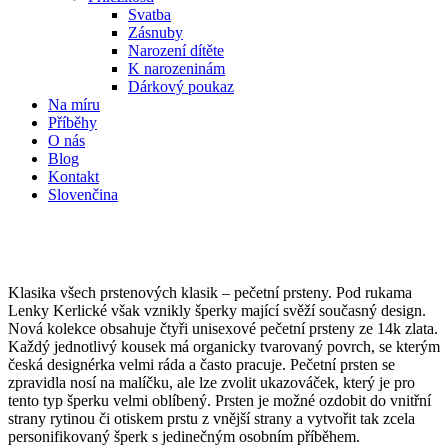
Svatba
Zásnuby
Narození dítěte
K narozeninám
Dárkový poukaz
Na míru
Příběhy
O nás
Blog
Kontakt
Slovenčina
Pečetní prsteny
Klasika všech prstenových klasik – pečetní prsteny. Pod rukama
Lenky Kerlické však vznikly šperky mající svěží současný design.
Nová kolekce obsahuje čtyři unisexové pečetní prsteny ze 14k zlata.
Každý jednotlivý kousek má organicky tvarovaný povrch, se kterým
česká designérka velmi ráda a často pracuje. Pečetní prsten se
zpravidla nosí na malíčku, ale lze zvolit ukazováček, který je pro
tento typ šperku velmi oblíbený. Prsten je možné ozdobit do vnitřní
strany rytinou či otiskem prstu z vnější strany a vytvořit tak zcela
personifikovaný šperk s jedinečným osobním příběhem.