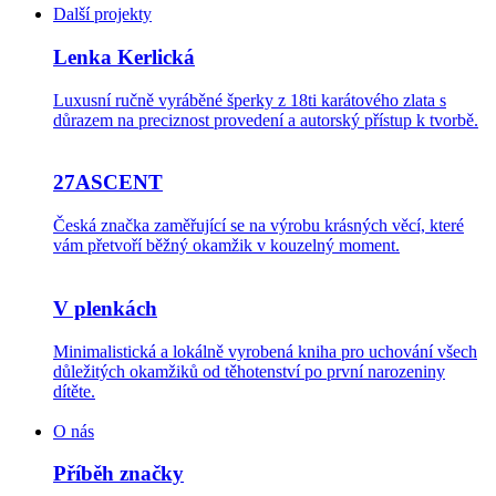
Další projekty
Lenka Kerlická
Luxusní ručně vyráběné šperky z 18ti karátového zlata s
důrazem na preciznost provedení a autorský přístup k tvorbě.
27ASCENT
Česká značka zaměřující se na výrobu krásných věcí, které
vám přetvoří běžný okamžik v kouzelný moment.
V plenkách
Minimalistická a lokálně vyrobená kniha pro uchování všech
důležitých okamžiků od těhotenství po první narozeniny
dítěte.
O nás
Příběh značky