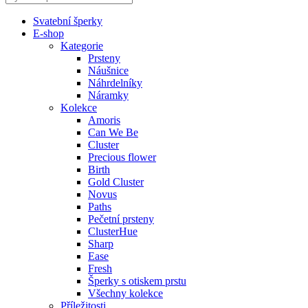
Svatební šperky
E-shop
Kategorie
Prsteny
Náušnice
Náhrdelníky
Náramky
Kolekce
Amoris
Can We Be
Cluster
Precious flower
Birth
Gold Cluster
Novus
Paths
Pečetní prsteny
ClusterHue
Sharp
Ease
Fresh
Šperky s otiskem prstu
Všechny kolekce
Příležitosti