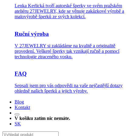
Lenka Kerlická tvoří autorské šperky ve svém pražském
ateliéru 27JEWELRY, kde se věnuje zakázkové výrobě a
malovýrobě šperků ze svých kolekcí.
Ruční výroba
V 27JEWELRY si zakládáme na kvalitě a originalitě
provedení. Veškeré šperky tak vznikají ručně a pomocí
technologie ztraceného vosku.
FAQ
Sepsali jsem pro vás odpovědi na vaše nejčastější dotazy
ohledně našich šperků a jejich výroby.
Blog
Kontakt
V košíku zatím nic nemáte.
SK