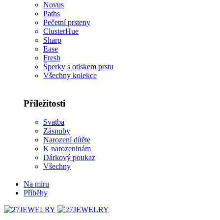
Novus
Paths
Pečetní prsteny
ClusterHue
Sharp
Ease
Fresh
Šperky s otiskem prstu
Všechny kolekce
Příležitosti
Svatba
Zásnuby
Narození dítěte
K narozeninám
Dárkový poukaz
Všechny
Na míru
Příběhy