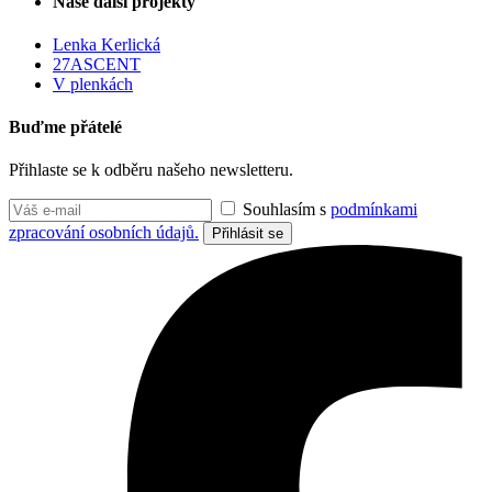
Naše další projekty
Lenka Kerlická
27ASCENT
V plenkách
Buďme přátelé
Přihlaste se k odběru našeho newsletteru.
Souhlasím s
podmínkami
zpracování osobních údajů.