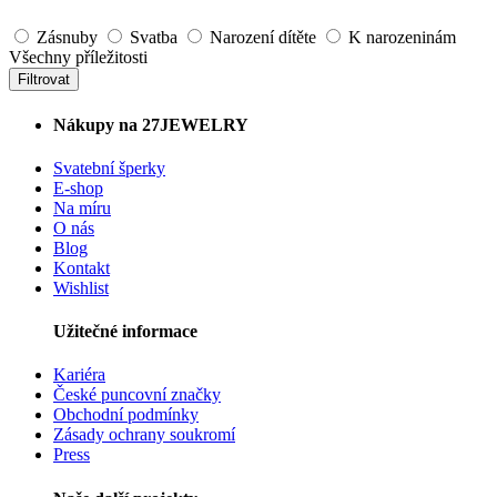
Zásnuby
Svatba
Narození dítěte
K narozeninám
Všechny příležitosti
Filtrovat
Nákupy na 27JEWELRY
Svatební šperky
E-shop
Na míru
O nás
Blog
Kontakt
Wishlist
Užitečné informace
Kariéra
České puncovní značky
Obchodní podmínky
Zásady ochrany soukromí
Press