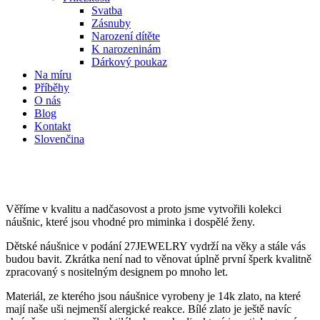
Svatba
Zásnuby
Narození dítěte
K narozeninám
Dárkový poukaz
Na míru
Příběhy
O nás
Blog
Kontakt
Slovenčina
Pro děti
Věříme v kvalitu a nadčasovost a proto jsme vytvořili kolekci
náušnic, které jsou vhodné pro miminka i dospělé ženy.
Dětské náušnice v podání 27JEWELRY vydrží na věky a stále vás
budou bavit. Zkrátka není nad to věnovat úplně první šperk kvalitně
zpracovaný s nositelným designem po mnoho let.
Materiál, ze kterého jsou náušnice vyrobeny je 14k zlato, na které
mají naše uši nejmenší alergické reakce. Bílé zlato je ještě navíc