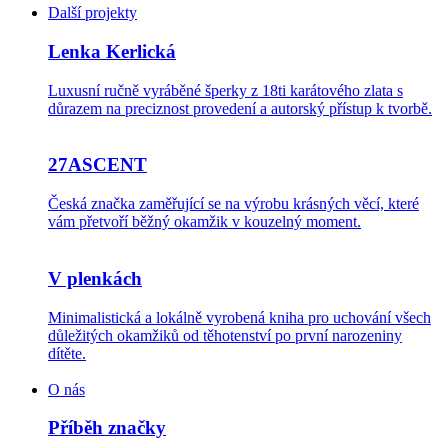
Další projekty
Lenka Kerlická
Luxusní ručně vyráběné šperky z 18ti karátového zlata s
důrazem na preciznost provedení a autorský přístup k tvorbě.
27ASCENT
Česká značka zaměřující se na výrobu krásných věcí, které
vám přetvoří běžný okamžik v kouzelný moment.
V plenkách
Minimalistická a lokálně vyrobená kniha pro uchování všech
důležitých okamžiků od těhotenství po první narozeniny
dítěte.
O nás
Příběh značky