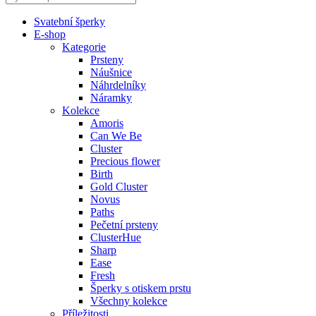
Svatební šperky
E-shop
Kategorie
Prsteny
Náušnice
Náhrdelníky
Náramky
Kolekce
Amoris
Can We Be
Cluster
Precious flower
Birth
Gold Cluster
Novus
Paths
Pečetní prsteny
ClusterHue
Sharp
Ease
Fresh
Šperky s otiskem prstu
Všechny kolekce
Příležitosti