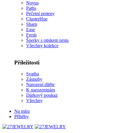
Novus
Paths
Pečetní prsteny
ClusterHue
Sharp
Ease
Fresh
Šperky s otiskem prstu
Všechny kolekce
Příležitosti
Svatba
Zásnuby
Narození dítěte
K narozeninám
Dárkový poukaz
Všechny
Na míru
Příběhy