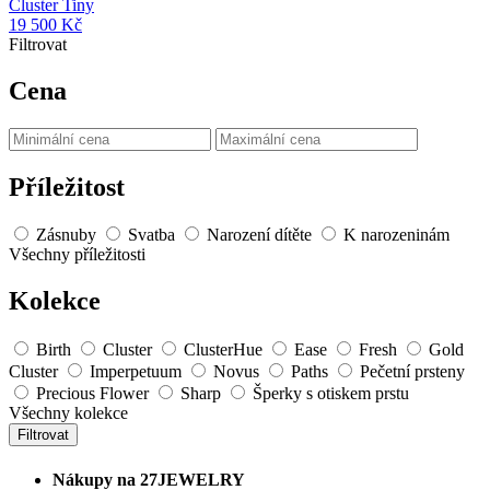
Cluster Tiny
19 500
Kč
Filtrovat
Cena
Příležitost
Zásnuby
Svatba
Narození dítěte
K narozeninám
Všechny příležitosti
Kolekce
Birth
Cluster
ClusterHue
Ease
Fresh
Gold
Cluster
Imperpetuum
Novus
Paths
Pečetní prsteny
Precious Flower
Sharp
Šperky s otiskem prstu
Všechny kolekce
Filtrovat
Nákupy na 27JEWELRY