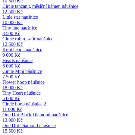
10 500
Kč
Circle tanzanit, měsíční kámen náušnice
12 500
Kč
Little star náušnice
10 000
Kč
Tiny line náušnice
3 500
Kč
Circle rubín, safír náušnice
12 500
Kč
Knot hearts náušnice
9 000
Kč
Hearts náušnice
6 000
Kč
Circle Mini náušnice
7 500
Kč
Flower hoop náušnice
18 000
Kč
Tiny Heart náušnice
5 000
Kč
Circle hoop náušnice 2
11 000
Kč
One Dot Black Diamond náušnice
13 000
Kč
One Dot Diamond náušnice
15 500
Kč