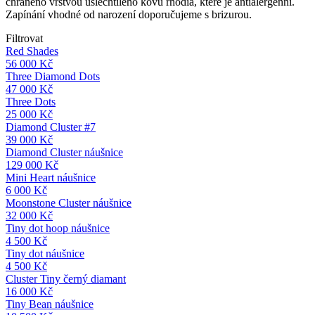
chráněno vrstvou ušlechtilého kovu rhodia, které je antialergenní.
Zapínání vhodné od narození doporučujeme s brizurou.
Filtrovat
Red Shades
56 000
Kč
Three Diamond Dots
47 000
Kč
Three Dots
25 000
Kč
Diamond Cluster #7
39 000
Kč
Diamond Cluster náušnice
129 000
Kč
Mini Heart náušnice
6 000
Kč
Moonstone Cluster náušnice
32 000
Kč
Tiny dot hoop náušnice
4 500
Kč
Tiny dot náušnice
4 500
Kč
Cluster Tiny černý diamant
16 000
Kč
Tiny Bean náušnice