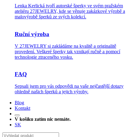
Lenka Kerlická tvoří autorské šperky ve svém pražském
ateliéru 27JEWELRY, kde se věnuje zakázkové výrobě a
malovýrobě šperků ze svých kolekcí.
Ruční výroba
V 27JEWELRY si zakládáme na kvalitě a originalitě
provedení. Veškeré šperky tak vznikají ručně a pomocí
technologie ztraceného vosku.
FAQ
Sepsali jsem pro vás odpovědi na vaše nejčastější dotazy
ohledně našich šperků a jejich výroby.
Blog
Kontakt
V košíku zatím nic nemáte.
SK