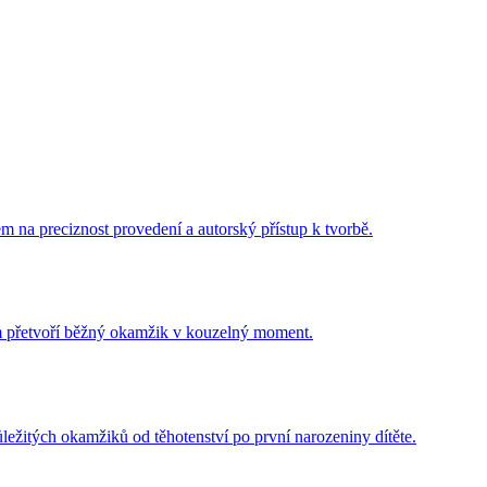
m na preciznost provedení a autorský přístup k tvorbě.
ám přetvoří běžný okamžik v kouzelný moment.
ležitých okamžiků od těhotenství po první narozeniny dítěte.