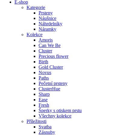
E-shop
Kategorie
Prsteny
Náušnice
Náhrdelníky
Náramky
Kolekce
Amoris
Can We Be
Cluster
Precious flower
Birth
Gold Cluster
Novus
Paths
Pečetní prsteny
ClusterHue
Sharp
Ease
Fresh
Šperky s otiskem prstu
Všechny kolekce
Příležitosti
Svatba
Zásnuby