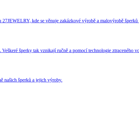
éru 27JEWELRY, kde se věnuje zakázkové výrobě a malovýrobě šperků 
 Veškeré šperky tak vznikají ručně a pomocí technologie ztraceného v
ě našich šperků a jejich výroby.