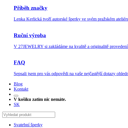
Příběh značky
Lenka Kerlická tvoří autorské šperky ve svém pražském ateli
Ruční výroba
V 27JEWELRY si zakládáme na kvalitě a originalitě provedení.
FAQ
Sepsali jsem pro vás odpovědi na vaše nejčastější dotazy ohledn
Blog
Kontakt
V košíku zatím nic nemáte.
SK
Svatební šperky