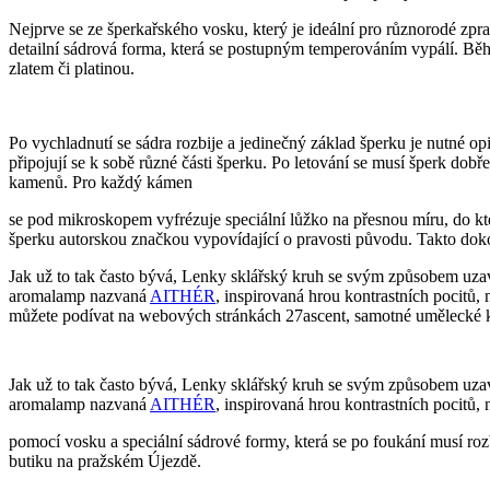
Nejprve se ze šperkařského vosku, který je ideální pro různorodé zpra
detailní sádrová forma, která se postupným temperováním vypálí. Běh
zlatem či platinou.
Po vychladnutí se sádra rozbije a jedinečný základ šperku je nutné opi
připojují se k sobě různé části šperku. Po letování se musí šperk dobř
kamenů. Pro každý kámen
se pod mikroskopem vyfrézuje speciální lůžko na přesnou míru, do kt
šperku autorskou značkou vypovídající o pravosti původu. Takto dokon
Jak už to tak často bývá, Lenky sklářský kruh se svým způsobem uza
aromalamp nazvaná
AITHÉR
, inspirovaná hrou kontrastních pocitů,
můžete podívat na webových stránkách 27ascent, samotné umělecké k
Jak už to tak často bývá, Lenky sklářský kruh se svým způsobem uza
aromalamp nazvaná
AITHÉR
, inspirovaná hrou kontrastních pocitů, n
pomocí vosku a speciální sádrové formy, která se po foukání musí ro
butiku na pražském Újezdě.