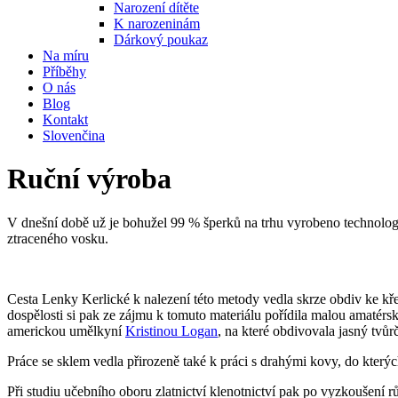
Narození dítěte
K narozeninám
Dárkový poukaz
Na míru
Příběhy
O nás
Blog
Kontakt
Slovenčina
Ruční výroba
V dnešní době už je bohužel 99 % šperků na trhu vyrobeno technologi
ztraceného vosku.
Cesta Lenky Kerlické k nalezení této metody vedla skrze obdiv ke křeh
dospělosti si pak ze zájmu k tomuto materiálu pořídila malou amatérs
americkou umělkyní
Kristinou Logan
, na které obdivovala jasný tvů
Práce se sklem vedla přirozeně také k práci s drahými kovy, do kterýc
Při studiu učebního oboru zlatnictví klenotnictví pak po vyzkoušení r