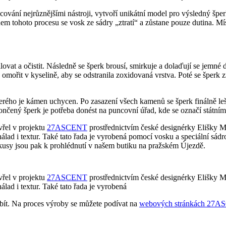
cování nejrůznějšími nástroji, vytvoří unikátní model pro výsledný špe
em tohoto procesu se vosk ze sádry „ztratí“ a zůstane pouze dutina. 
lovat a očistit. Následně se šperk brousí, smirkuje a dolaďují se jemné 
e omořit v kyselině, aby se odstranila zoxidovaná vrstva. Poté se šperk
erého je kámen uchycen. Po zasazení všech kamenů se šperk finálně lešt
čený šperk je potřeba donést na puncovní úřad, kde se označí státním 
vřel v projektu
27ASCENT
prostřednictvím české designérky Elišky M
 nálad i textur. Také tato řada je vyrobená pomocí vosku a speciální sád
usy jsou pak k prohlédnutí v našem butiku na pražském Újezdě.
vřel v projektu
27ASCENT
prostřednictvím české designérky Elišky M
álad i textur. Také tato řada je vyrobená
zbít. Na proces výroby se můžete podívat na
webových stránkách 27