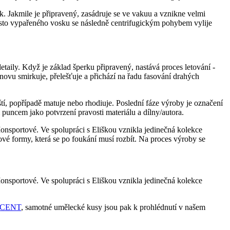
rk. Jakmile je připravený, zasádruje se ve vakuu a vznikne velmi
Místo vypařeného vosku se následně centrifugickým pohybem vylije
detaily. Když je základ šperku připravený, nastává proces letování -
 znovu smirkuje, přelešťuje a přichází na řadu fasování drahých
í, popřípadě matuje nebo rhodiuje. Poslední fáze výroby je označení
puncem jako potvrzení pravosti materiálu a dílny/autora.
onsportové. Ve spolupráci s Eliškou vznikla jedinečná kolekce
rové formy, která se po foukání musí rozbít. Na proces výroby se
onsportové. Ve spolupráci s Eliškou vznikla jedinečná kolekce
ASCENT
, samotné umělecké kusy jsou pak k prohlédnutí v našem