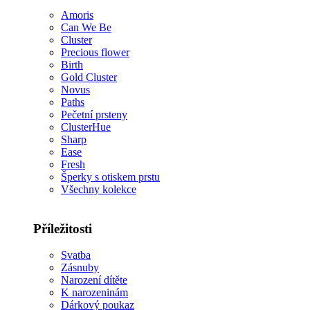
Amoris
Can We Be
Cluster
Precious flower
Birth
Gold Cluster
Novus
Paths
Pečetní prsteny
ClusterHue
Sharp
Ease
Fresh
Šperky s otiskem prstu
Všechny kolekce
Příležitosti
Svatba
Zásnuby
Narození dítěte
K narozeninám
Dárkový poukaz