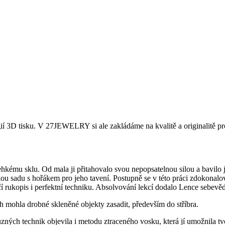
í 3D tisku. V 27JEWELRY si ale zakládáme na kvalitě a originalitě pr
kému sklu. Od mala ji přitahovalo svou nepopsatelnou silou a bavilo ji
kou sadu s hořákem pro jeho tavení. Postupně se v této práci zdokonal
rčí rukopis i perfektní techniku. Absolvování lekcí dodalo Lence sebevě
h mohla drobné skleněné objekty zasadit, především do stříbra.
ůzných technik objevila i metodu ztraceného vosku, která jí umožnila tv