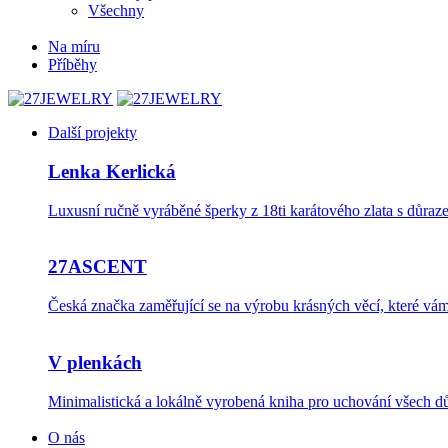
Všechny
Na míru
Příběhy
Další projekty
Lenka Kerlická
Luxusní ručně vyráběné šperky z 18ti karátového zlata s důraze
27ASCENT
Česká značka zaměřující se na výrobu krásných věcí, které v
V plenkách
Minimalistická a lokálně vyrobená kniha pro uchování všech dů
O nás