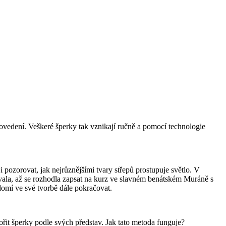
ovedení. Veškeré šperky tak vznikají ručně a pomocí technologie
 pozorovat, jak nejrůznějšími tvary střepů prostupuje světlo. V
ovala, až se rozhodla zapsat na kurz ve slavném benátském Muráně s
domí ve své tvorbě dále pokračovat.
ořit šperky podle svých představ. Jak tato metoda funguje?