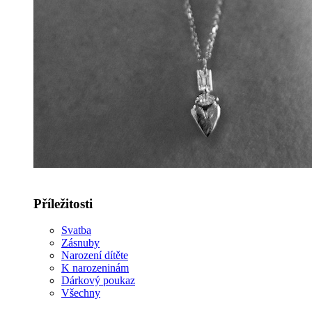
Příležitosti
Svatba
Zásnuby
Narození dítěte
K narozeninám
Dárkový poukaz
Všechny