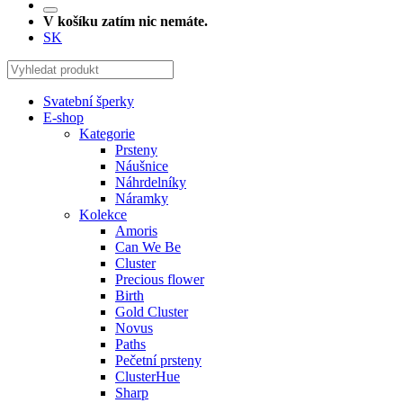
V košíku zatím nic nemáte.
SK
Svatební šperky
E-shop
Kategorie
Prsteny
Náušnice
Náhrdelníky
Náramky
Kolekce
Amoris
Can We Be
Cluster
Precious flower
Birth
Gold Cluster
Novus
Paths
Pečetní prsteny
ClusterHue
Sharp