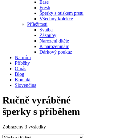
Ease
Fresh
Šperky s otiskem prstu
Všechny kolekce
Příležitosti
Svatba
Zásnuby
Narození dítěte
K narozeninám
Dárkový poukaz
Na míru
Příběhy
O nás
Blog
Kontakt
Slovenčina
Ručně vyráběné
šperky s příběhem
Zobrazeny 3 výsledky