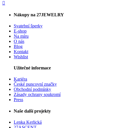
Nákupy na 27JEWELRY
Svatební šperky
E-shop
Na míru
O nás
Blog
Kontakt
Wishlist
Užitečné informace
Kariéra
České puncovní značky
Obchodní podmínky
Zásady ochrany soukromí
Press
Naše další projekty
Lenka Kerlická
27ASCENT