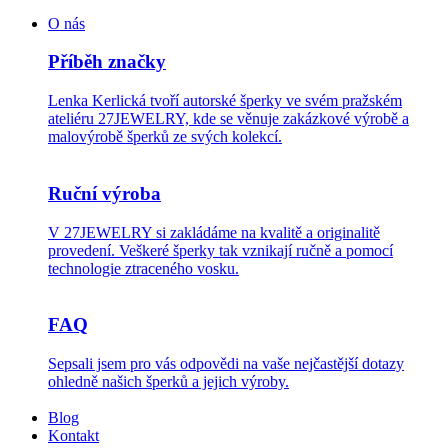
O nás
Příběh značky
Lenka Kerlická tvoří autorské šperky ve svém pražském
ateliéru 27JEWELRY, kde se věnuje zakázkové výrobě a
malovýrobě šperků ze svých kolekcí.
Ruční výroba
V 27JEWELRY si zakládáme na kvalitě a originalitě
provedení. Veškeré šperky tak vznikají ručně a pomocí
technologie ztraceného vosku.
FAQ
Sepsali jsem pro vás odpovědi na vaše nejčastější dotazy
ohledně našich šperků a jejich výroby.
Blog
Kontakt