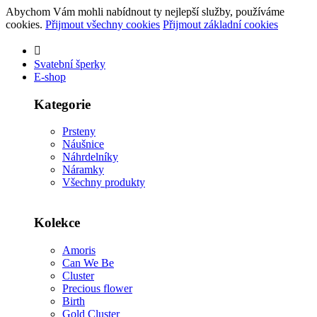
Abychom Vám mohli nabídnout ty nejlepší služby, používáme
cookies.
Přijmout všechny cookies
Přijmout základní cookies
Svatební šperky
E-shop
Kategorie
Prsteny
Náušnice
Náhrdelníky
Náramky
Všechny produkty
Kolekce
Amoris
Can We Be
Cluster
Precious flower
Birth
Gold Cluster