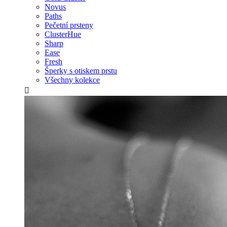
Novus
Paths
Pečetní prsteny
ClusterHue
Sharp
Ease
Fresh
Šperky s otiskem prstu
Všechny kolekce