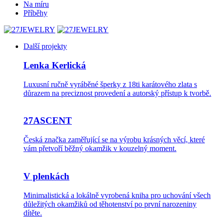
Na míru
Příběhy
Další projekty
Lenka Kerlická
Luxusní ručně vyráběné šperky z 18ti karátového zlata s
důrazem na preciznost provedení a autorský přístup k tvorbě.
27ASCENT
Česká značka zaměřující se na výrobu krásných věcí, které
vám přetvoří běžný okamžik v kouzelný moment.
V plenkách
Minimalistická a lokálně vyrobená kniha pro uchování všech
důležitých okamžiků od těhotenství po první narozeniny
dítěte.