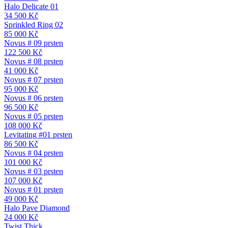
Halo Delicate 01
34 500
Kč
Sprinkled Ring 02
85 000
Kč
Novus # 09 prsten
122 500
Kč
Novus # 08 prsten
41 000
Kč
Novus # 07 prsten
95 000
Kč
Novus # 06 prsten
96 500
Kč
Novus # 05 prsten
108 000
Kč
Levitating #01 prsten
86 500
Kč
Novus # 04 prsten
101 000
Kč
Novus # 03 prsten
107 000
Kč
Novus # 01 prsten
49 000
Kč
Halo Pave Diamond
24 000
Kč
Twist Thick