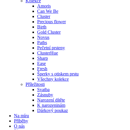
Kolekce
Amoris
Can We Be
Cluster
Precious flower
Birth
Gold Cluster
Novus
Paths
Pečetní prsteny
ClusterHue
Sharp
Ease
Fresh
Šperky s otiskem prstu
Všechny kolekce
Příležitosti
Svatba
Zásnuby
Narození dítěte
K narozeninám
Dárkový poukaz
Na míru
Příběhy
O nás