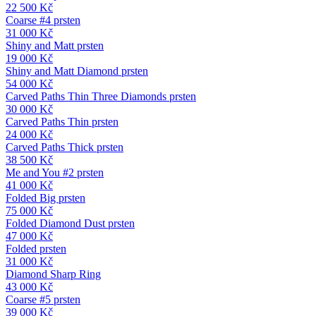
22 500
Kč
Coarse #4 prsten
31 000
Kč
Shiny and Matt prsten
19 000
Kč
Shiny and Matt Diamond prsten
54 000
Kč
Carved Paths Thin Three Diamonds prsten
30 000
Kč
Carved Paths Thin prsten
24 000
Kč
Carved Paths Thick prsten
38 500
Kč
Me and You #2 prsten
41 000
Kč
Folded Big prsten
75 000
Kč
Folded Diamond Dust prsten
47 000
Kč
Folded prsten
31 000
Kč
Diamond Sharp Ring
43 000
Kč
Coarse #5 prsten
39 000
Kč