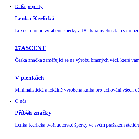
Další projekty
Lenka Kerlická
Luxusní ručně vyráběné šperky z 18ti karátového zlata s důraze
27ASCENT
Česká značka zaměřující se na výrobu krásných věcí, které v
V plenkách
Minimalistická a lokálně vyrobená kniha pro uchování všech dů
O nás
Příběh značky
Lenka Kerlická tvoří autorské šperky ve svém pražském ateli