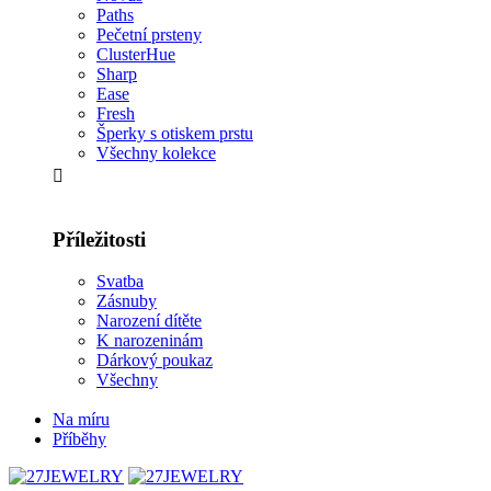
Paths
Pečetní prsteny
ClusterHue
Sharp
Ease
Fresh
Šperky s otiskem prstu
Všechny kolekce
Příležitosti
Svatba
Zásnuby
Narození dítěte
K narozeninám
Dárkový poukaz
Všechny
Na míru
Příběhy