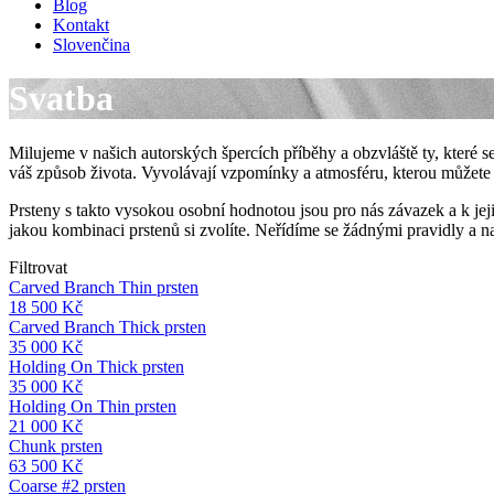
Blog
Kontakt
Slovenčina
Svatba
Milujeme v našich autorských špercích příběhy a obzvláště ty, které se 
váš způsob života. Vyvolávají vzpomínky a atmosféru, kterou můžete
Prsteny s takto vysokou osobní hodnotou jsou pro nás závazek a k jej
jakou kombinaci prstenů si zvolíte. Neřídíme se žádnými pravidly a na
Filtrovat
Carved Branch Thin prsten
18 500
Kč
Carved Branch Thick prsten
35 000
Kč
Holding On Thick prsten
35 000
Kč
Holding On Thin prsten
21 000
Kč
Chunk prsten
63 500
Kč
Coarse #2 prsten