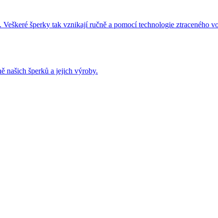
 Veškeré šperky tak vznikají ručně a pomocí technologie ztraceného v
ě našich šperků a jejich výroby.