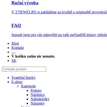
Ruční výroba
V 27JEWELRY si zakládáme na kvalitě a originalitě provedení.
FAQ
Sepsali jsem pro vás odpovědi na vaše nejčastější dotazy ohledn
Blog
Kontakt
V košíku zatím nic nemáte.
SK
Svatební šperky
E-shop
Kategorie
Prsteny
Náušnice
Náhrdelníky
Náramky