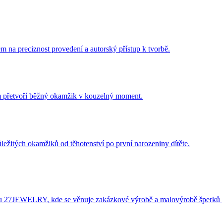
m na preciznost provedení a autorský přístup k tvorbě.
ám přetvoří běžný okamžik v kouzelný moment.
ležitých okamžiků od těhotenství po první narozeniny dítěte.
éru 27JEWELRY, kde se věnuje zakázkové výrobě a malovýrobě šperků 