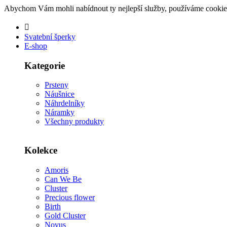
Abychom Vám mohli nabídnout ty nejlepší služby, používáme cookie
Svatební šperky
E-shop
Kategorie
Prsteny
Náušnice
Náhrdelníky
Náramky
Všechny produkty
Kolekce
Amoris
Can We Be
Cluster
Precious flower
Birth
Gold Cluster
Novus