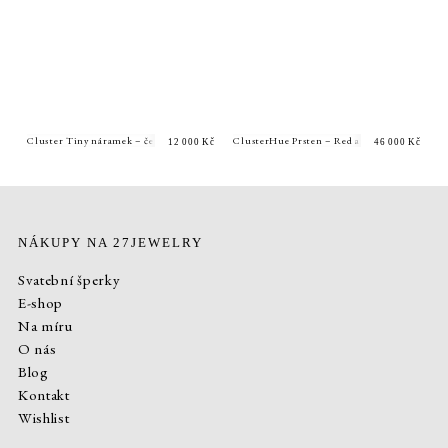
Cluster Tiny náramek – černé diamanty
ClusterHue Prsten – Red and Pink Cluster
12 000
Kč
46 000
Kč
NÁKUPY NA 27JEWELRY
Svatební šperky
E-shop
Na míru
O nás
Blog
Kontakt
Wishlist