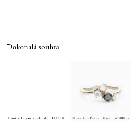
Dokonalá souhra
Cluster Tiny náramek – diamanty
ClusterHue Prsten – Black and White cluster
13 000
Kč
45 000
Kč