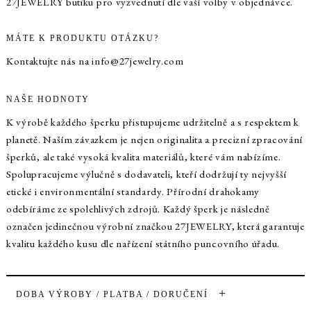
27JEWELRY butiku pro vyzvednutí dle vaší volby v objednávce.
MÁTE K PRODUKTU OTÁZKU?
Kontaktujte nás na
info@27jewelry.com
NAŠE HODNOTY
K výrobě každého šperku přistupujeme udržitelně a s respektem k
planetě. Naším závazkem je nejen originalita a precizní zpracování
šperků, ale také vysoká kvalita materiálů, které vám nabízíme.
Spolupracujeme výlučně s dodavateli, kteří dodržují ty nejvyšší
etické i environmentální standardy. Přírodní drahokamy
odebíráme ze spolehlivých zdrojů. Každý šperk je následně
označen jedinečnou výrobní značkou 27JEWELRY, která garantuje
kvalitu každého kusu dle nařízení státního puncovního úřadu.
+
DOBA VÝROBY / PLATBA / DORUČENÍ