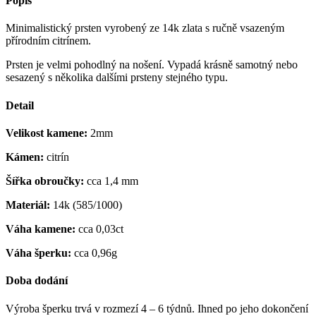
Popis
Minimalistický prsten vyrobený ze 14k zlata s ručně vsazeným
přírodním citrínem.
Prsten je velmi pohodlný na nošení. Vypadá krásně samotný nebo
sesazený s několika dalšími prsteny stejného typu.
Detail
Velikost kamene:
2mm
Kámen:
citrín
Šířka obroučky:
cca 1,4 mm
Materiál:
14k (585/1000)
Váha kamene:
cca 0,03ct
Váha šperku:
cca 0,96g
Doba dodání
Výroba šperku trvá v rozmezí 4 – 6 týdnů. Ihned po jeho dokončení