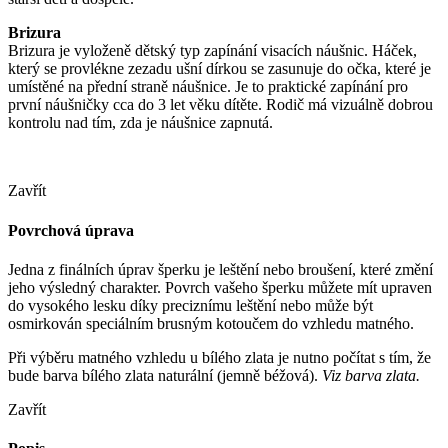
Brizura
Brizura je vyloženě dětský typ zapínání visacích náušnic. Háček,
který se provlékne zezadu ušní dírkou se zasunuje do očka, které je
umístěné na přední straně náušnice. Je to praktické zapínání pro
první náušničky cca do 3 let věku dítěte. Rodič má vizuálně dobrou
kontrolu nad tím, zda je náušnice zapnutá.
Zavřít
Povrchová úprava
Jedna z finálních úprav šperku je leštění nebo broušení, které změní
jeho výsledný charakter. Povrch vašeho šperku můžete mít upraven
do vysokého lesku díky preciznímu leštění nebo může být
osmirkován speciálním brusným kotoučem do vzhledu matného.
Při výběru matného vzhledu u bílého zlata je nutno počítat s tím, že
bude barva bílého zlata naturální (jemně béžová).
Viz barva zlata.
Zavřít