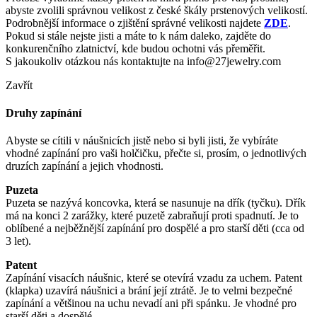
abyste zvolili správnou velikost z české škály prstenových velikostí.
Podrobnější informace o zjištění správné velikosti najdete
ZDE
.
Pokud si stále nejste jisti a máte to k nám daleko, zajděte do
konkurenčního zlatnictví, kde budou ochotni vás přeměřit.
S jakoukoliv otázkou nás kontaktujte na info@27jewelry.com
Zavřít
Druhy zapínání
Abyste se cítili v náušnicích jistě nebo si byli jisti, že vybíráte
vhodné zapínání pro vaši holčičku, přečte si, prosím, o jednotlivých
druzích zapínání a jejich vhodnosti.
Puzeta
Puzeta se nazývá koncovka, která se nasunuje na dřík (tyčku). Dřík
má na konci 2 zarážky, které puzetě zabraňují proti spadnutí. Je to
oblíbené a nejběžnější zapínání pro dospělé a pro starší děti (cca od
3 let).
Patent
Zapínání visacích náušnic, které se otevírá vzadu za uchem. Patent
(klapka) uzavírá náušnici a brání její ztrátě. Je to velmi bezpečné
zapínání a většinou na uchu nevadí ani při spánku. Je vhodné pro
starší děti a dospělé.