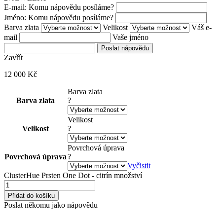
E-mail: Komu nápovědu posíláme?
Jméno: Komu nápovědu posíláme?
Barva zlata
Velikost
Váš e-
mail
Vaše jméno
Poslat nápovědu
Zavřít
12 000
Kč
Barva zlata
Barva zlata
?
Velikost
Velikost
?
Povrchová úprava
Povrchová úprava
?
Vyčistit
ClusterHue Prsten One Dot - citrín množství
Přidat do košíku
Poslat někomu jako nápovědu