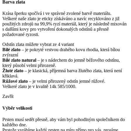
Barva zlata
Krása šperku spočívá i ve správné zvolené barvě materiálu.
Veškeré naše zlato je eticky získáváno a navíc recyklováno z již
použitých zdrojů na 99,9% ryzí materiál, který je následně mixován
s dalšími kovy pro vytvoření dokonalých odstínů a přesně
požadované ryzosti.
Odstín zlata můžete vybrat ze 4 variant
Bílé zlato
– je pokryté vrstvou drahého kovu rhodia, která bílou
zvýrazní
Bílé zlato natural
– je s nádechem do jemně béžového odstínu,
který působí velmi přirozeně.
Žluté zlato
– je klasická, příjemná barva žlutého zlata, která není
křiklavá.
Růžové zlato
– je velmi přirozený odstín jemné růžové.
Veškeré zlato je v kvalitě 14k 585/1000.
Zavřít
Výběr velikosti
Prsten musí sedět přesně, aby vám byl pohodlným společníkem do
každého dne.
Protože vyrábíme každý prsten na míru přímo pro vás, prosíme,