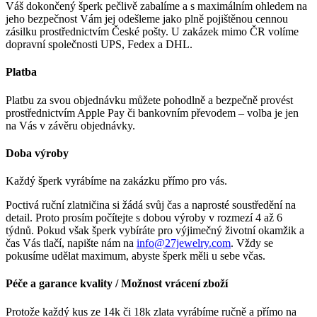
Váš dokončený šperk pečlivě zabalíme a s maximálním ohledem na
jeho bezpečnost Vám jej odešleme jako plně pojištěnou cennou
zásilku prostřednictvím České pošty. U zakázek mimo ČR volíme
dopravní společnosti UPS, Fedex a DHL.
Platba
Platbu za svou objednávku můžete pohodlně a bezpečně provést
prostřednictvím Apple Pay či bankovním převodem – volba je jen
na Vás v závěru objednávky.
Doba výroby
Každý šperk vyrábíme na zakázku přímo pro vás.
Poctivá ruční zlatničina si žádá svůj čas a naprosté soustředění na
detail. Proto prosím počítejte s dobou výroby v rozmezí 4 až 6
týdnů. Pokud však šperk vybíráte pro výjimečný životní okamžik a
čas Vás tlačí, napište nám na
info@27jewelry.com
. Vždy se
pokusíme udělat maximum, abyste šperk měli u sebe včas.
Péče a garance kvality / Možnost vrácení zboží
Protože každý kus ze 14k či 18k zlata vyrábíme ručně a přímo na