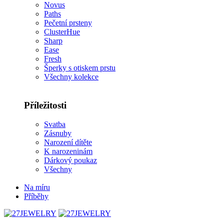
Novus
Paths
Pečetní prsteny
ClusterHue
Sharp
Ease
Fresh
Šperky s otiskem prstu
Všechny kolekce
Příležitosti
Svatba
Zásnuby
Narození dítěte
K narozeninám
Dárkový poukaz
Všechny
Na míru
Příběhy