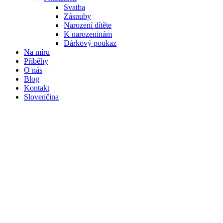
Svatba
Zásnuby
Narození dítěte
K narozeninám
Dárkový poukaz
Na míru
Příběhy
O nás
Blog
Kontakt
Slovenčina