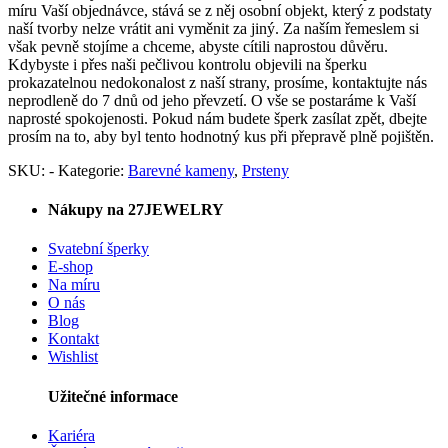
míru Vaší objednávce, stává se z něj osobní objekt, který z podstaty
naší tvorby nelze vrátit ani vyměnit za jiný. Za naším řemeslem si
však pevně stojíme a chceme, abyste cítili naprostou důvěru.
Kdybyste i přes naši pečlivou kontrolu objevili na šperku
prokazatelnou nedokonalost z naší strany, prosíme, kontaktujte nás
neprodleně do 7 dnů od jeho převzetí. O vše se postaráme k Vaší
naprosté spokojenosti. Pokud nám budete šperk zasílat zpět, dbejte
prosím na to, aby byl tento hodnotný kus při přepravě plně pojištěn.
SKU:
-
Kategorie:
Barevné kameny
,
Prsteny
Nákupy na 27JEWELRY
Svatební šperky
E-shop
Na míru
O nás
Blog
Kontakt
Wishlist
Užitečné informace
Kariéra