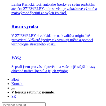
Lenka Kerlická tvoří autorské šperky ve svém pražském
ateliéru 27JEWELRY, kde se věnuje zakázkové výrobě a
malovýrobě šperků ze svých kolekcí.
Ruční výroba
V 27JEWELRY si zakládáme na kvalitě a originalitě
provedení. Veškeré šperky tak vznikají ručně a pomocí
technologie ztraceného vosku.
FAQ
Sepsali jsem pro vás odpovědi na vaše nejčastější dotazy
ohledně našich šperků a jejich výroby.
Blog
Kontakt
V košíku zatím nic nemáte.
SK