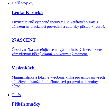
Další projekty
Lenka Kerlická
Luxusní ručně vyráběné šperky z 18ti karátového zlata s
důrazem na preciznost provedení a autorský přístup k tvorbě.
27ASCENT
Česká značka zaměřující se na výrobu krásných věcí, které
vám přetvoří běžný okamžik v kouzelný moment.
V plenkách
Minimalistická a lokálně vyrobená kniha pro uchování všech
důležitých okamžiků od těhotenství po první narozeniny
dítěte.
O nás
Příběh značky