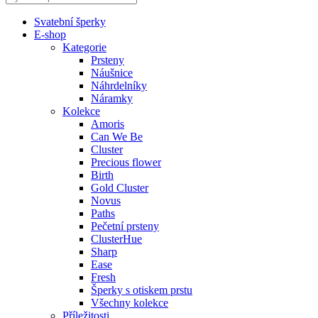
Svatební šperky
E-shop
Kategorie
Prsteny
Náušnice
Náhrdelníky
Náramky
Kolekce
Amoris
Can We Be
Cluster
Precious flower
Birth
Gold Cluster
Novus
Paths
Pečetní prsteny
ClusterHue
Sharp
Ease
Fresh
Šperky s otiskem prstu
Všechny kolekce
Příležitosti