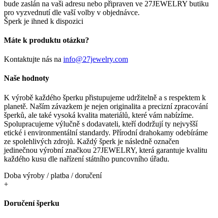
bude zaslán na vaši adresu nebo připraven ve 27JEWELRY butiku
pro vyzvednutí dle vaší volby v objednávce.
Šperk je ihned k dispozici
Máte k produktu otázku?
Kontaktujte nás na
info@27jewelry.com
Naše hodnoty
K výrobě každého šperku přistupujeme udržitelně a s respektem k
planetě. Naším závazkem je nejen originalita a precizní zpracování
šperků, ale také vysoká kvalita materiálů, které vám nabízíme.
Spolupracujeme výlučně s dodavateli, kteří dodržují ty nejvyšší
etické i environmentální standardy. Přírodní drahokamy odebíráme
ze spolehlivých zdrojů. Každý šperk je následně označen
jedinečnou výrobní značkou 27JEWELRY, která garantuje kvalitu
každého kusu dle nařízení státního puncovního úřadu.
Doba výroby / platba / doručení
+
Doručení šperku