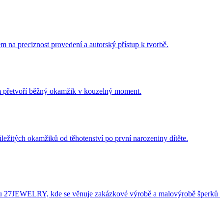
m na preciznost provedení a autorský přístup k tvorbě.
ám přetvoří běžný okamžik v kouzelný moment.
ležitých okamžiků od těhotenství po první narozeniny dítěte.
éru 27JEWELRY, kde se věnuje zakázkové výrobě a malovýrobě šperků 