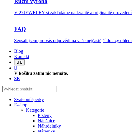
Ruční výroba
V 27JEWELRY si zakládáme na kvalitě a originalitě provedení.
FAQ
Sepsali jsem pro vás odpovědi na vaše nejčastější dotazy ohledn
Blog
Kontakt
V košíku zatím nic nemáte.
SK
Svatební šperky
E-shop
Kategorie
Prsteny
Náušnice
Náhrdelníky
Náramky