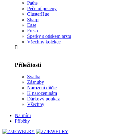
Paths
Pečetní prsteny
ClusterHue
Sharp
Ease
Fresh
Šperky s otiskem prstu
Všechny kolekce
Příležitosti
Svatba
Zásnuby
Narození dítěte
K narozeninám
Dárkový poukaz
Všechny
Na míru
Příběhy