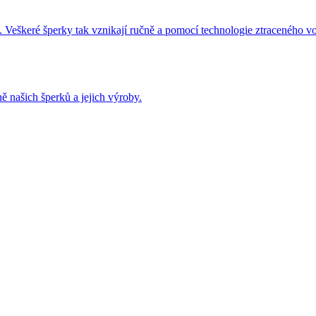
 Veškeré šperky tak vznikají ručně a pomocí technologie ztraceného v
ě našich šperků a jejich výroby.