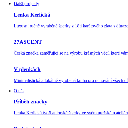
Další projekty
Lenka Kerlická
Luxusní ručně vyráběné šperky z 18ti karátového zlata s důraze
27ASCENT
Česká značka zaměřující se na výrobu krásných věcí, které v
V plenkách
Minimalistická a lokálně vyrobená kniha pro uchování všech dů
O nás
Příběh značky
Lenka Kerlická tvoří autorské šperky ve svém pražském ateli