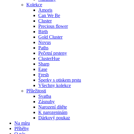
Kolekce
Amoris
Can We Be
Cluster
Precious flower
Birth
Gold Cluster
Novus
Paths
Pečetní prsteny
ClusterHue
Sharp
Ease
Fresh
Šperky s otiskem prstu
Všechny kolekce
Příležitosti
Svatba
Zásnuby
Narození dítěte
K narozeninám
Dárkový poukaz
Na míru
Příběhy
O nás