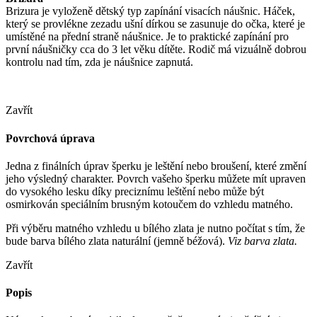
Brizura je vyloženě dětský typ zapínání visacích náušnic. Háček,
který se provlékne zezadu ušní dírkou se zasunuje do očka, které je
umístěné na přední straně náušnice. Je to praktické zapínání pro
první náušničky cca do 3 let věku dítěte. Rodič má vizuálně dobrou
kontrolu nad tím, zda je náušnice zapnutá.
Zavřít
Povrchová úprava
Jedna z finálních úprav šperku je leštění nebo broušení, které změní
jeho výsledný charakter. Povrch vašeho šperku můžete mít upraven
do vysokého lesku díky preciznímu leštění nebo může být
osmirkován speciálním brusným kotoučem do vzhledu matného.
Při výběru matného vzhledu u bílého zlata je nutno počítat s tím, že
bude barva bílého zlata naturální (jemně béžová).
Viz barva zlata.
Zavřít
Popis