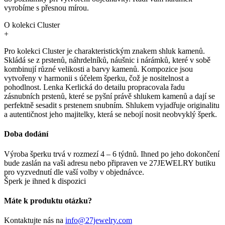
vyrobíme s přesnou mírou.
O kolekci Cluster
+
Pro kolekci Cluster je charakteristickým znakem shluk kamenů.
Skládá se z prstenů, náhrdelníků, náušnic i nárámků, které v sobě
kombinují různé velikosti a barvy kamenů. Kompozice jsou
vytvořeny v harmonii s účelem šperku, čož je nositelnost a
pohodlnost. Lenka Kerlická do detailu propracovala řadu
zásnubních prstenů, které se pyšní právě shlukem kamenů a dají se
perfektně sesadit s prstenem snubním. Shlukem vyjadřuje originalitu
a autentičnost jeho majitelky, která se nebojí nosit neobvyklý šperk.
Doba dodání
Výroba šperku trvá v rozmezí 4 – 6 týdnů. Ihned po jeho dokončení
bude zaslán na vaši adresu nebo připraven ve 27JEWELRY butiku
pro vyzvednutí dle vaší volby v objednávce.
Šperk je ihned k dispozici
Máte k produktu otázku?
Kontaktujte nás na
info@27jewelry.com