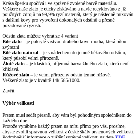
Krása šperku spočívá i ve správné zvolené barvě materiálu.
Veškeré naše zlato je eticky získáváno a navíc recyklováno z již
použitých zdrojů na 99,9% ryzí materiál, který je následně mixován
s dalšími kovy pro vytvoření dokonalých odstínů a přesně
požadované ryzosti.
Odstín zlata můžete vybrat ze 4 variant
Bílé zlato
– je pokryté vrstvou drahého kovu rhodia, která bílou
zvýrazní
Bílé zlato natural
– je s nádechem do jemně béžového odstínu,
který působí velmi přirozeně.
Žluté zlato
– je klasická, příjemná barva žlutého zlata, která není
křiklavá.
Růžové zlato
– je velmi přirozený odstín jemné růžové.
Veškeré zlato je v kvalitě 14k 585/1000.
Zavřít
Výběr velikosti
Prsten musí sedět přesně, aby vám byl pohodlným společníkem do
každého dne.
Protože vyrábíme každý prsten na míru přímo pro vás, prosíme,
abyste zvolili správnou velikost z české škály prstenových velikostí.
Podrobnější informace o zjištění správné velikosti najdete
ZDE
.