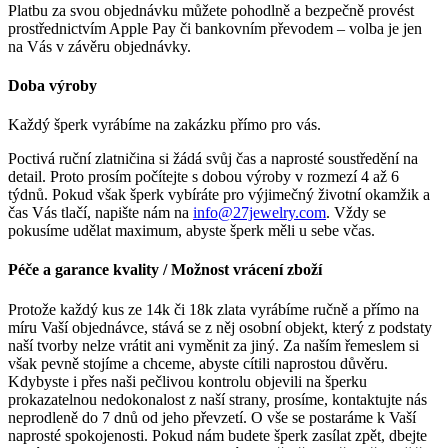
Platbu za svou objednávku můžete pohodlně a bezpečně provést
prostřednictvím Apple Pay či bankovním převodem – volba je jen
na Vás v závěru objednávky.
Doba výroby
Každý šperk vyrábíme na zakázku přímo pro vás.
Poctivá ruční zlatničina si žádá svůj čas a naprosté soustředění na
detail. Proto prosím počítejte s dobou výroby v rozmezí 4 až 6
týdnů. Pokud však šperk vybíráte pro výjimečný životní okamžik a
čas Vás tlačí, napište nám na
info@27jewelry.com
. Vždy se
pokusíme udělat maximum, abyste šperk měli u sebe včas.
Péče a garance kvality / Možnost vrácení zboží
Protože každý kus ze 14k či 18k zlata vyrábíme ručně a přímo na
míru Vaší objednávce, stává se z něj osobní objekt, který z podstaty
naší tvorby nelze vrátit ani vyměnit za jiný. Za naším řemeslem si
však pevně stojíme a chceme, abyste cítili naprostou důvěru.
Kdybyste i přes naši pečlivou kontrolu objevili na šperku
prokazatelnou nedokonalost z naší strany, prosíme, kontaktujte nás
neprodleně do 7 dnů od jeho převzetí. O vše se postaráme k Vaší
naprosté spokojenosti. Pokud nám budete šperk zasílat zpět, dbejte