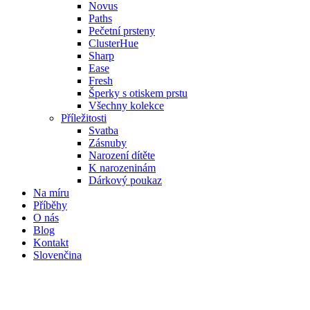
Novus
Paths
Pečetní prsteny
ClusterHue
Sharp
Ease
Fresh
Šperky s otiskem prstu
Všechny kolekce
Příležitosti
Svatba
Zásnuby
Narození dítěte
K narozeninám
Dárkový poukaz
Na míru
Příběhy
O nás
Blog
Kontakt
Slovenčina