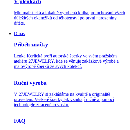
V plenkách
Minimalistická a lokálně vyrobená kniha pro uchování všech
důležitých okamžiků od těhotenství po první narozeniny
dítěte.
O nás
Příběh značky
Lenka Kerlická tvoří autorské šperky ve svém pražském
ateliéru 27JEWELRY, kde se věnuje zakázkové výrobě a
malovýrobě šperků ze svých kolekcí.
Ruční výroba
V 27JEWELRY si zakládáme na kvalitě a originalitě
provedení. Veškeré šperky tak vznikají ručně a pomocí
technologie ztraceného vosku.
FAQ