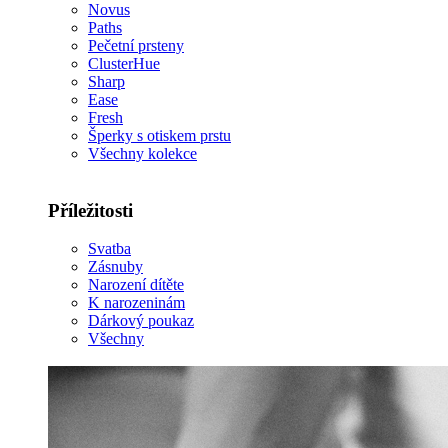
Novus
Paths
Pečetní prsteny
ClusterHue
Sharp
Ease
Fresh
Šperky s otiskem prstu
Všechny kolekce
Příležitosti
Svatba
Zásnuby
Narození dítěte
K narozeninám
Dárkový poukaz
Všechny