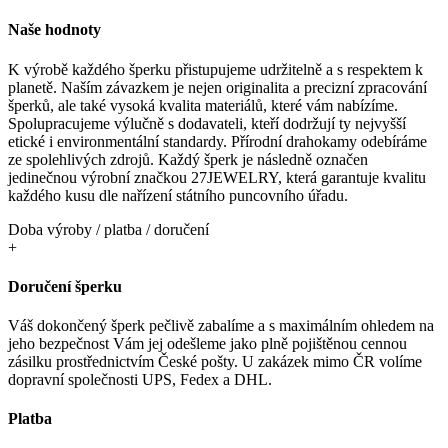
Naše hodnoty
K výrobě každého šperku přistupujeme udržitelně a s respektem k
planetě. Naším závazkem je nejen originalita a precizní zpracování
šperků, ale také vysoká kvalita materiálů, které vám nabízíme.
Spolupracujeme výlučně s dodavateli, kteří dodržují ty nejvyšší
etické i environmentální standardy. Přírodní drahokamy odebíráme
ze spolehlivých zdrojů. Každý šperk je následně označen
jedinečnou výrobní značkou 27JEWELRY, která garantuje kvalitu
každého kusu dle nařízení státního puncovního úřadu.
Doba výroby / platba / doručení
+
Doručení šperku
Váš dokončený šperk pečlivě zabalíme a s maximálním ohledem na
jeho bezpečnost Vám jej odešleme jako plně pojištěnou cennou
zásilku prostřednictvím České pošty. U zakázek mimo ČR volíme
dopravní společnosti UPS, Fedex a DHL.
Platba