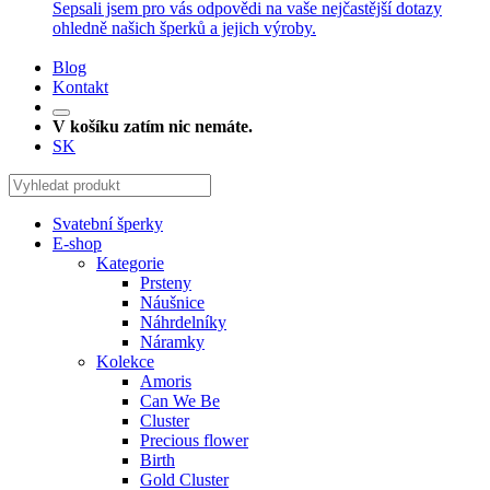
Sepsali jsem pro vás odpovědi na vaše nejčastější dotazy
ohledně našich šperků a jejich výroby.
Blog
Kontakt
V košíku zatím nic nemáte.
SK
Svatební šperky
E-shop
Kategorie
Prsteny
Náušnice
Náhrdelníky
Náramky
Kolekce
Amoris
Can We Be
Cluster
Precious flower
Birth
Gold Cluster