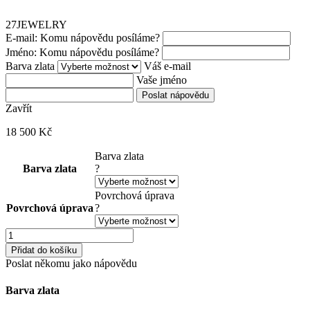
27JEWELRY
E-mail: Komu nápovědu posíláme?
Jméno: Komu nápovědu posíláme?
Barva zlata
Váš e-mail
Vaše jméno
Poslat nápovědu
Zavřít
18 500
Kč
Barva zlata
Barva zlata
?
Povrchová úprava
Povrchová úprava
?
Moonstone
Cluster
Přidat do košíku
Delicate
Poslat někomu jako nápovědu
náramek
množství
Barva zlata