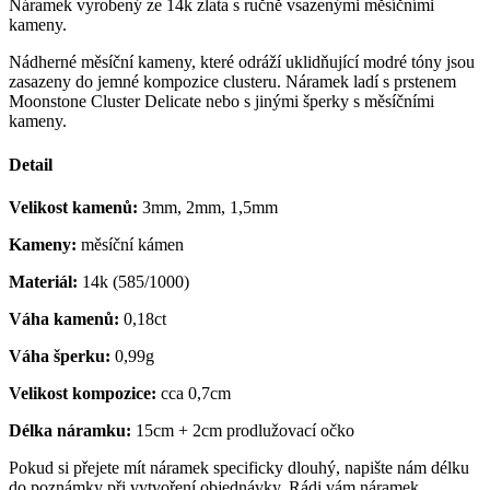
Náramek vyrobený ze 14k zlata s ručně vsazenými měsíčními
kameny.
Nádherné měsíční kameny, které odráží uklidňující modré tóny jsou
zasazeny do jemné kompozice clusteru. Náramek ladí s prstenem
Moonstone Cluster Delicate nebo s jinými šperky s měsíčními
kameny.
Detail
Velikost kamenů:
3mm, 2mm, 1,5mm
Kameny:
měsíční kámen
Materiál:
14k (585/1000)
Váha kamenů:
0,18ct
Váha šperku:
0,99g
Velikost kompozice:
cca 0,7cm
Délka náramku:
15cm + 2cm prodlužovací očko
Pokud si přejete mít náramek specificky dlouhý, napište nám délku
do poznámky při vytvoření objednávky. Rádi vám náramek