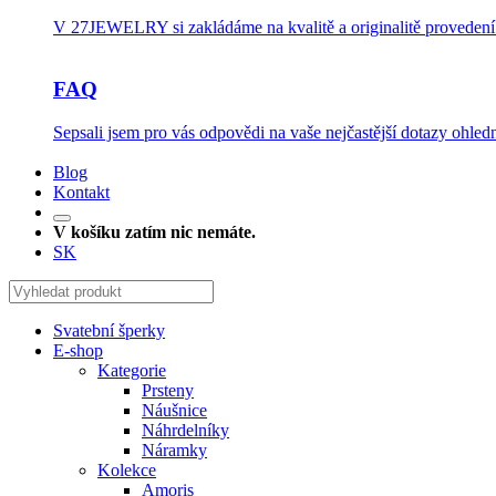
V 27JEWELRY si zakládáme na kvalitě a originalitě provedení.
FAQ
Sepsali jsem pro vás odpovědi na vaše nejčastější dotazy ohledn
Blog
Kontakt
V košíku zatím nic nemáte.
SK
Svatební šperky
E-shop
Kategorie
Prsteny
Náušnice
Náhrdelníky
Náramky
Kolekce
Amoris