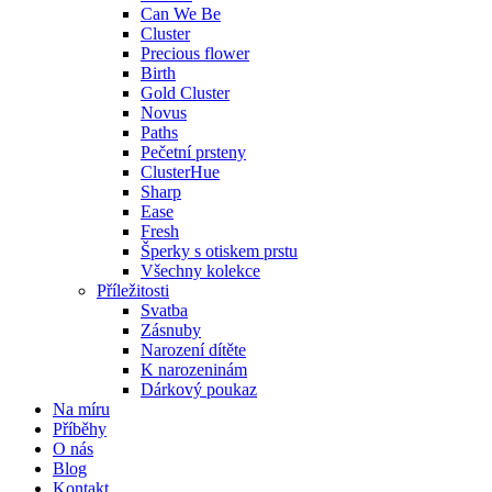
Can We Be
Cluster
Precious flower
Birth
Gold Cluster
Novus
Paths
Pečetní prsteny
ClusterHue
Sharp
Ease
Fresh
Šperky s otiskem prstu
Všechny kolekce
Příležitosti
Svatba
Zásnuby
Narození dítěte
K narozeninám
Dárkový poukaz
Na míru
Příběhy
O nás
Blog
Kontakt