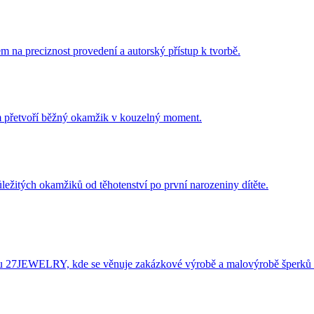
m na preciznost provedení a autorský přístup k tvorbě.
ám přetvoří běžný okamžik v kouzelný moment.
ležitých okamžiků od těhotenství po první narozeniny dítěte.
éru 27JEWELRY, kde se věnuje zakázkové výrobě a malovýrobě šperků 