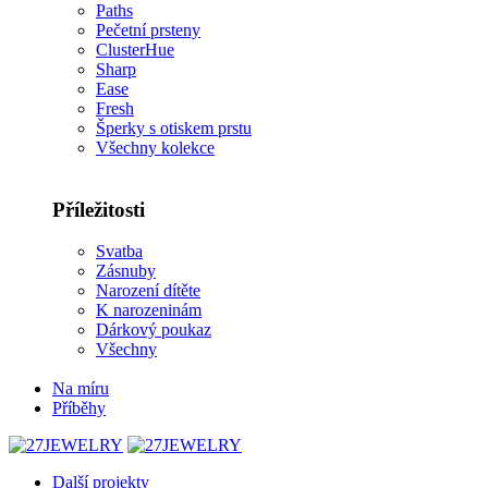
Paths
Pečetní prsteny
ClusterHue
Sharp
Ease
Fresh
Šperky s otiskem prstu
Všechny kolekce
Příležitosti
Svatba
Zásnuby
Narození dítěte
K narozeninám
Dárkový poukaz
Všechny
Na míru
Příběhy
Další projekty