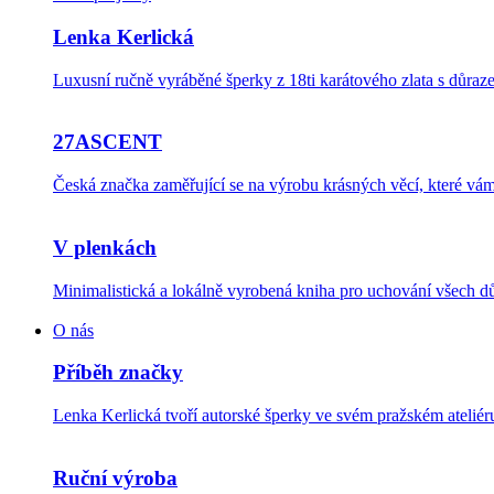
Lenka Kerlická
Luxusní ručně vyráběné šperky z 18ti karátového zlata s důraze
27ASCENT
Česká značka zaměřující se na výrobu krásných věcí, které v
V plenkách
Minimalistická a lokálně vyrobená kniha pro uchování všech dů
O nás
Příběh značky
Lenka Kerlická tvoří autorské šperky ve svém pražském ateli
Ruční výroba