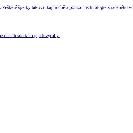
 Veškeré šperky tak vznikají ručně a pomocí technologie ztraceného v
ě našich šperků a jejich výroby.