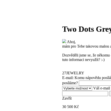
Two Dots Gre
Ahoj,
mám pro Tebe takovou malou 
Dozvěděli jsme se, že někomu d
tuto informaci nevyužít? :-)
27JEWELRY
E-mail: Komu nápovědu posíl
posíláme?
Váš e-mail
Zavřít
30 500
Kč