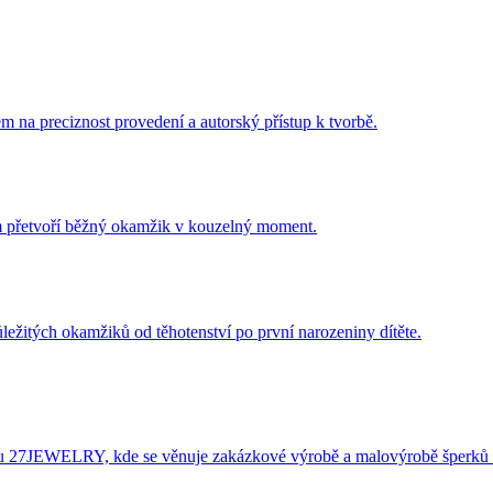
m na preciznost provedení a autorský přístup k tvorbě.
ám přetvoří běžný okamžik v kouzelný moment.
ležitých okamžiků od těhotenství po první narozeniny dítěte.
éru 27JEWELRY, kde se věnuje zakázkové výrobě a malovýrobě šperků 