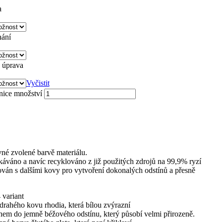
a
nání
 úprava
Vyčistit
ice množství
vné zvolené barvě materiálu.
skáváno a navíc recyklováno z již použitých zdrojů na 99,9% ryzí
xován s dalšími kovy pro vytvoření dokonalých odstínů a přesně
 variant
drahého kovu rhodia, která bílou zvýrazní
hem do jemně béžového odstínu, který působí velmi přirozeně.