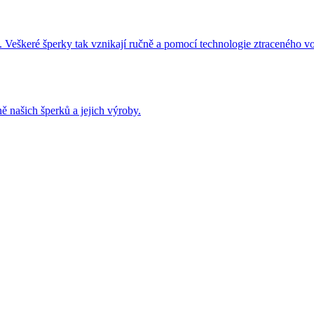
 Veškeré šperky tak vznikají ručně a pomocí technologie ztraceného v
ě našich šperků a jejich výroby.