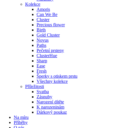
Kolekce
Amoris
Can We Be
Cluster
Precious flower
Birth
Gold Cluster
Novus
Paths
Pečetní prsteny
ClusterHue
Sharp
Ease
Fresh
Šperky s otiskem prstu
Všechny kolekce
Příležitosti
Svatba
Zásnuby
Narození dítěte
K narozeninám
Dárkový poukaz
Na míru
Příběhy
O nás