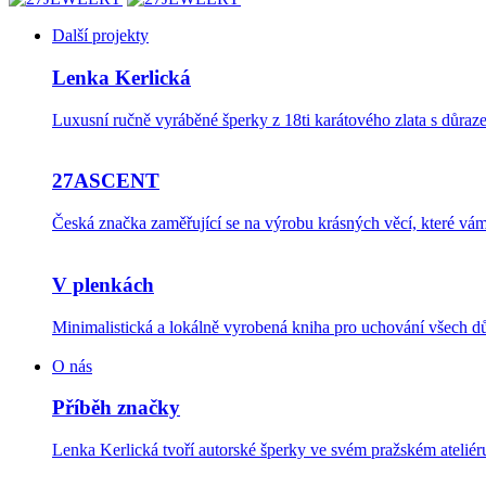
Další projekty
Lenka Kerlická
Luxusní ručně vyráběné šperky z 18ti karátového zlata s důraze
27ASCENT
Česká značka zaměřující se na výrobu krásných věcí, které v
V plenkách
Minimalistická a lokálně vyrobená kniha pro uchování všech dů
O nás
Příběh značky
Lenka Kerlická tvoří autorské šperky ve svém pražském ateli