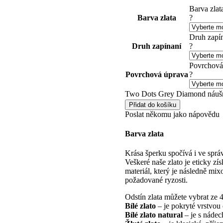
Barva zlat
Barva zlata
?
Druh zapí
Druh zapínaní
?
Povrchová
Povrchová úprava
?
Two Dots Grey Diamond náušn
Přidat do košíku
Poslat někomu jako nápovědu
Barva zlata
Krása šperku spočívá i ve sprá
Veškeré naše zlato je eticky zí
materiál, který je následně mi
požadované ryzosti.
Odstín zlata můžete vybrat ze 4
Bílé zlato
– je pokryté vrstvou 
Bílé zlato natural
– je s nádec