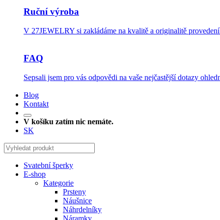
Ruční výroba
V 27JEWELRY si zakládáme na kvalitě a originalitě provedení.
FAQ
Sepsali jsem pro vás odpovědi na vaše nejčastější dotazy ohledn
Blog
Kontakt
V košíku zatím nic nemáte.
SK
Svatební šperky
E-shop
Kategorie
Prsteny
Náušnice
Náhrdelníky
Náramky