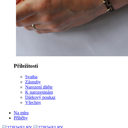
Příležitosti
Svatba
Zásnuby
Narození dítěte
K narozeninám
Dárkový poukaz
Všechny
Na míru
Příběhy