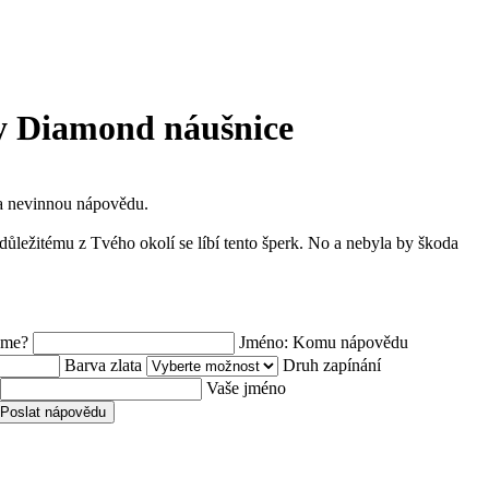
y Diamond náušnice
a nevinnou nápovědu.
ůležitému z Tvého okolí se líbí tento šperk. No a nebyla by škoda
áme?
Jméno: Komu nápovědu
Barva zlata
Druh zapínání
Vaše jméno
Poslat nápovědu