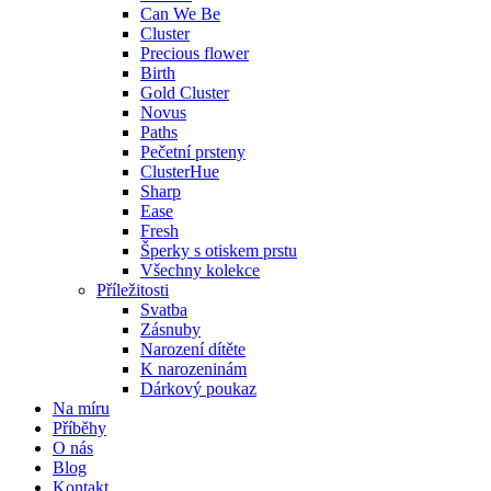
Can We Be
Cluster
Precious flower
Birth
Gold Cluster
Novus
Paths
Pečetní prsteny
ClusterHue
Sharp
Ease
Fresh
Šperky s otiskem prstu
Všechny kolekce
Příležitosti
Svatba
Zásnuby
Narození dítěte
K narozeninám
Dárkový poukaz
Na míru
Příběhy
O nás
Blog
Kontakt