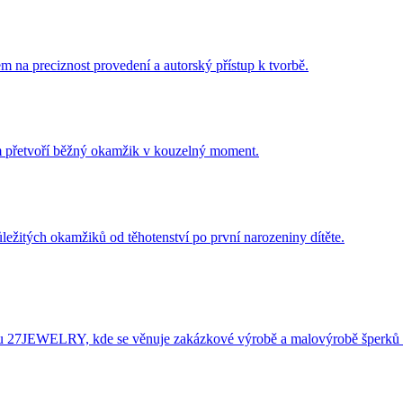
m na preciznost provedení a autorský přístup k tvorbě.
ám přetvoří běžný okamžik v kouzelný moment.
ležitých okamžiků od těhotenství po první narozeniny dítěte.
éru 27JEWELRY, kde se věnuje zakázkové výrobě a malovýrobě šperků 