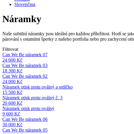
Slovenčina
Náramky
Naše subtilní náramky jsou ideální pro každou příležitost. Hodí se j
párování s ostatními šperky z našeho portfolia nebo pro zachycení otis
Filtrovat
Can We Be náramek 07
24 600
Kč
Can We Be náramek 03
18 300
Kč
Can We Be náramek 02
24 000
Kč
Náramek otisk prstu oválný a srdíčko
15 500
Kč
Náramek otisk prstu oválný č. 3
20 600
Kč
Náramek otisk prstu oválný
9 600
Kč
Can We Be náramek 06
30 000
Kč
Can We Be náramek 05