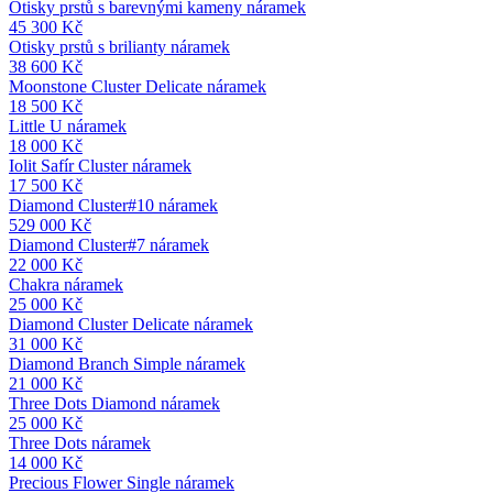
Otisky prstů s barevnými kameny náramek
45 300
Kč
Otisky prstů s brilianty náramek
38 600
Kč
Moonstone Cluster Delicate náramek
18 500
Kč
Little U náramek
18 000
Kč
Iolit Safír Cluster náramek
17 500
Kč
Diamond Cluster#10 náramek
529 000
Kč
Diamond Cluster#7 náramek
22 000
Kč
Chakra náramek
25 000
Kč
Diamond Cluster Delicate náramek
31 000
Kč
Diamond Branch Simple náramek
21 000
Kč
Three Dots Diamond náramek
25 000
Kč
Three Dots náramek
14 000
Kč
Precious Flower Single náramek