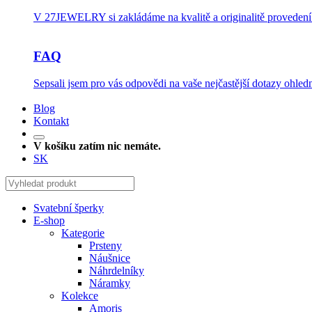
V 27JEWELRY si zakládáme na kvalitě a originalitě provedení.
FAQ
Sepsali jsem pro vás odpovědi na vaše nejčastější dotazy ohledn
Blog
Kontakt
V košíku zatím nic nemáte.
SK
Svatební šperky
E-shop
Kategorie
Prsteny
Náušnice
Náhrdelníky
Náramky
Kolekce
Amoris