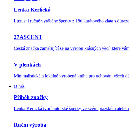
Lenka Kerlická
Luxusní ručně vyráběné šperky z 18ti karátového zlata s důraze
27ASCENT
Česká značka zaměřující se na výrobu krásných věcí, které v
V plenkách
Minimalistická a lokálně vyrobená kniha pro uchování všech dů
O nás
Příběh značky
Lenka Kerlická tvoří autorské šperky ve svém pražském ateli
Ruční výroba