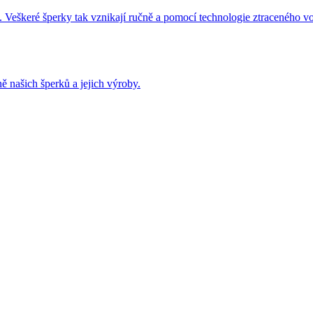
 Veškeré šperky tak vznikají ručně a pomocí technologie ztraceného v
ě našich šperků a jejich výroby.