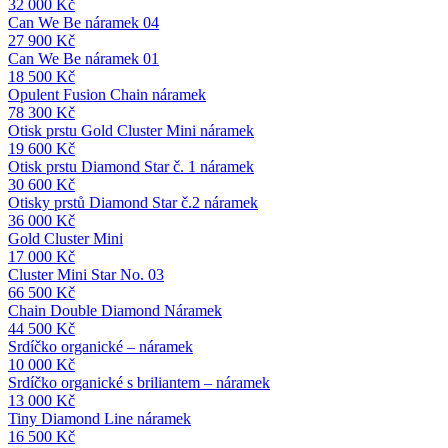
32 000
Kč
Can We Be náramek 04
27 900
Kč
Can We Be náramek 01
18 500
Kč
Opulent Fusion Chain náramek
78 300
Kč
Otisk prstu Gold Cluster Mini náramek
19 600
Kč
Otisk prstu Diamond Star č. 1 náramek
30 600
Kč
Otisky prstů Diamond Star č.2 náramek
36 000
Kč
Gold Cluster Mini
17 000
Kč
Cluster Mini Star No. 03
66 500
Kč
Chain Double Diamond Náramek
44 500
Kč
Srdíčko organické – náramek
10 000
Kč
Srdíčko organické s briliantem – náramek
13 000
Kč
Tiny Diamond Line náramek
16 500
Kč