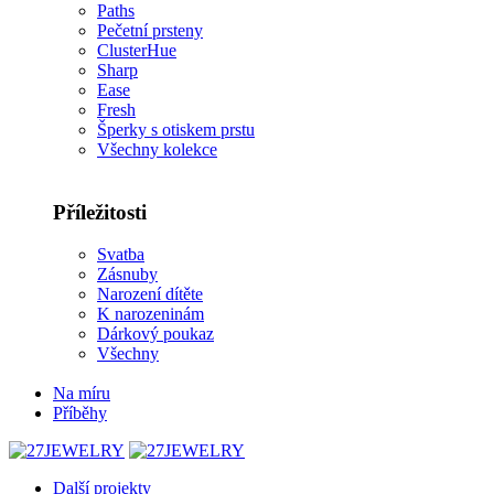
Paths
Pečetní prsteny
ClusterHue
Sharp
Ease
Fresh
Šperky s otiskem prstu
Všechny kolekce
Příležitosti
Svatba
Zásnuby
Narození dítěte
K narozeninám
Dárkový poukaz
Všechny
Na míru
Příběhy
Další projekty