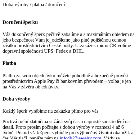
Doba výroby / platba / doručení
+
Doručení šperku
Váš dokončený šperk pečlivě zabalíme a s maximálním ohledem na
jeho bezpečnost Vám jej odešleme jako plně pojištěnou cennou
zásilku prostřednictvím České pošty. U zakázek mimo ČR volíme
dopravní společnosti UPS, Fedex a DHL.
Platba
Platbu za svou objednávku můžete pohodlně a bezpečně provést
prostřednictvím Apple Pay či bankovním převodem – volba je jen
na Vás v závěru objednávky.
Doba výroby
Každý šperk vyrábíme na zakázku přímo pro vás.
Poctivá ruční zlatničina si žádá svůj čas a naprosté soustředění na
detail. Proto prosím počítejte s dobou výroby v rozmezí 4 až 6
týdnů. Pokud však šperk vybíráte pro výjimečný životní okamžik a
čas Vás tlačí, napište nám na
info@27jewelry.com
. Vždy se