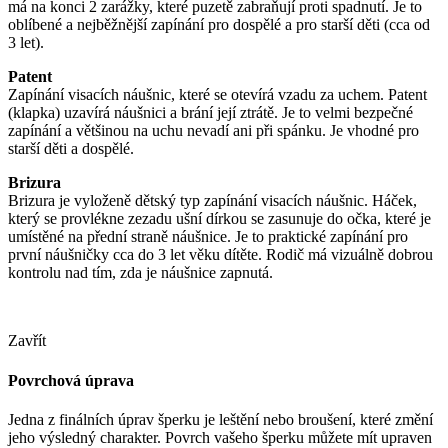
má na konci 2 zarážky, které puzetě zabraňují proti spadnutí. Je to
oblíbené a nejběžnější zapínání pro dospělé a pro starší děti (cca od
3 let).
Patent
Zapínání visacích náušnic, které se otevírá vzadu za uchem. Patent
(klapka) uzavírá náušnici a brání její ztrátě. Je to velmi bezpečné
zapínání a většinou na uchu nevadí ani při spánku. Je vhodné pro
starší děti a dospělé.
Brizura
Brizura je vyloženě dětský typ zapínání visacích náušnic. Háček,
který se provlékne zezadu ušní dírkou se zasunuje do očka, které je
umístěné na přední straně náušnice. Je to praktické zapínání pro
první náušničky cca do 3 let věku dítěte. Rodič má vizuálně dobrou
kontrolu nad tím, zda je náušnice zapnutá.
Zavřít
Povrchová úprava
Jedna z finálních úprav šperku je leštění nebo broušení, které změní
jeho výsledný charakter. Povrch vašeho šperku můžete mít upraven