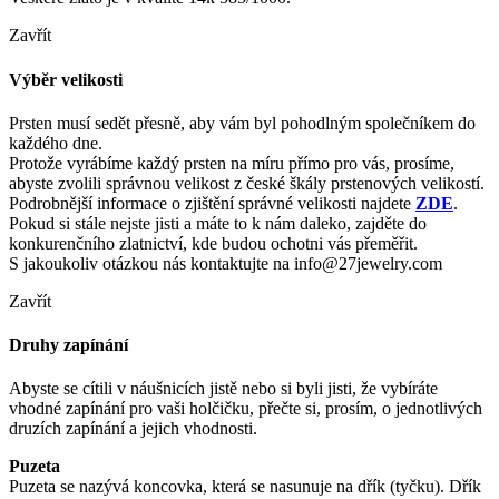
Zavřít
Výběr velikosti
Prsten musí sedět přesně, aby vám byl pohodlným společníkem do
každého dne.
Protože vyrábíme každý prsten na míru přímo pro vás, prosíme,
abyste zvolili správnou velikost z české škály prstenových velikostí.
Podrobnější informace o zjištění správné velikosti najdete
ZDE
.
Pokud si stále nejste jisti a máte to k nám daleko, zajděte do
konkurenčního zlatnictví, kde budou ochotni vás přeměřit.
S jakoukoliv otázkou nás kontaktujte na info@27jewelry.com
Zavřít
Druhy zapínání
Abyste se cítili v náušnicích jistě nebo si byli jisti, že vybíráte
vhodné zapínání pro vaši holčičku, přečte si, prosím, o jednotlivých
druzích zapínání a jejich vhodnosti.
Puzeta
Puzeta se nazývá koncovka, která se nasunuje na dřík (tyčku). Dřík