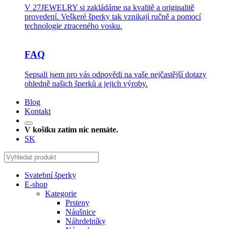
V 27JEWELRY si zakládáme na kvalitě a originalitě
provedení. Veškeré šperky tak vznikají ručně a pomocí
technologie ztraceného vosku.
FAQ
Sepsali jsem pro vás odpovědi na vaše nejčastější dotazy
ohledně našich šperků a jejich výroby.
Blog
Kontakt
V košíku zatím nic nemáte.
SK
Svatební šperky
E-shop
Kategorie
Prsteny
Náušnice
Náhrdelníky