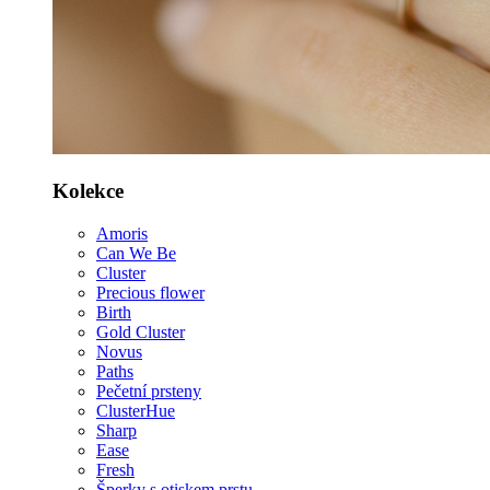
Kolekce
Amoris
Can We Be
Cluster
Precious flower
Birth
Gold Cluster
Novus
Paths
Pečetní prsteny
ClusterHue
Sharp
Ease
Fresh
Šperky s otiskem prstu