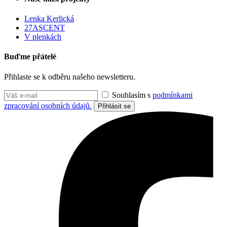
Lenka Kerlická
27ASCENT
V plenkách
Buďme přátelé
Přihlaste se k odběru našeho newsletteru.
Souhlasím s
podmínkami
zpracování osobních údajů.