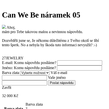
Can We Be náramek 05
Ahoj,
mám pro Tebe takovou malou a nevinnou nápovědu.
Dozvěděli jsme se, že někomu důležitému z Tvého okolí se líbí
tento šperk. No a nebyla by škoda tuto informaci nevyužít? :-)
27JEWELRY
E-mail: Komu nápovědu posíláme?
Jméno: Komu nápovědu posíláme?
Barva zlata
Váš e-mail
Vaše jméno
Poslat nápovědu
Zavřít
32 000
Kč
Barva zlata
Barva zlata
?