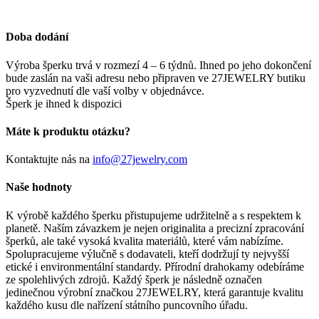
Doba dodání
Výroba šperku trvá v rozmezí 4 – 6 týdnů. Ihned po jeho dokončení
bude zaslán na vaši adresu nebo připraven ve 27JEWELRY butiku
pro vyzvednutí dle vaší volby v objednávce.
Šperk je ihned k dispozici
Máte k produktu otázku?
Kontaktujte nás na
info@27jewelry.com
Naše hodnoty
K výrobě každého šperku přistupujeme udržitelně a s respektem k
planetě. Naším závazkem je nejen originalita a precizní zpracování
šperků, ale také vysoká kvalita materiálů, které vám nabízíme.
Spolupracujeme výlučně s dodavateli, kteří dodržují ty nejvyšší
etické i environmentální standardy. Přírodní drahokamy odebíráme
ze spolehlivých zdrojů. Každý šperk je následně označen
jedinečnou výrobní značkou 27JEWELRY, která garantuje kvalitu
každého kusu dle nařízení státního puncovního úřadu.