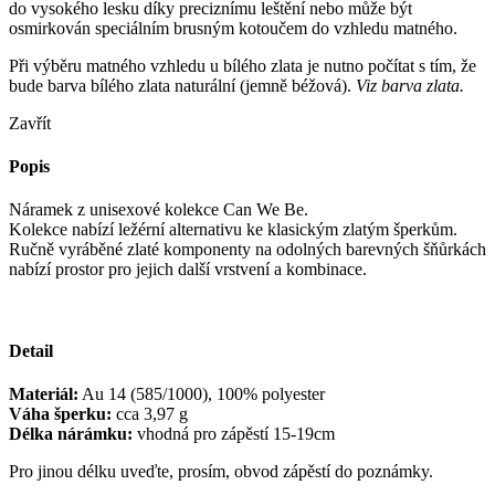
do vysokého lesku díky preciznímu leštění nebo může být
osmirkován speciálním brusným kotoučem do vzhledu matného.
Při výběru matného vzhledu u bílého zlata je nutno počítat s tím, že
bude barva bílého zlata naturální (jemně béžová).
Viz barva zlata.
Zavřít
Popis
Náramek z unisexové kolekce Can We Be.
Kolekce nabízí ležérní alternativu ke klasickým zlatým šperkům.
Ručně vyráběné zlaté komponenty na odolných barevných šňůrkách
nabízí prostor pro jejich další vrstvení a kombinace.
Detail
Materiál:
Au 14 (585/1000), 100% polyester
Váha šperku:
cca 3,97 g
Délka nárámku:
vhodná pro zápěstí 15-19cm
Pro jinou délku uveďte, prosím, obvod zápěstí do poznámky.