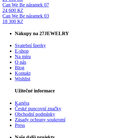
Can We Be náramek 07
24 600
Kč
Can We Be náramek 03
18 300
Kč
Nákupy na 27JEWELRY
Svatební šperky
E-shop
Na míru
O nás
Blog
Kontakt
Wishlist
Užitečné informace
Kariéra
České puncovní značky
Obchodní podmínky
Zásady ochrany soukromí
Press
Naše další projekty