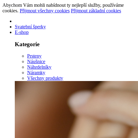
Abychom Vám mohli nabídnout ty nejlepší služby, používáme
cookies.
Přijmout všechny cookies
Přijmout základní cookies
Svatební šperky
E-shop
Kategorie
Prsteny
Náušnice
Náhrdelníky
Náramky
Všechny produkty