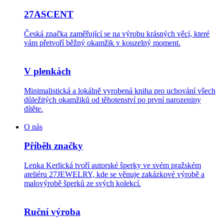
27ASCENT
Česká značka zaměřující se na výrobu krásných věcí, které
vám přetvoří běžný okamžik v kouzelný moment.
V plenkách
Minimalistická a lokálně vyrobená kniha pro uchování všech
důležitých okamžiků od těhotenství po první narozeniny
dítěte.
O nás
Příběh značky
Lenka Kerlická tvoří autorské šperky ve svém pražském
ateliéru 27JEWELRY, kde se věnuje zakázkové výrobě a
malovýrobě šperků ze svých kolekcí.
Ruční výroba