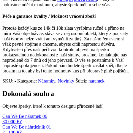
pokusíme udělat maximum, abyste šperk měli u sebe včas.
Péče a garance kvality / Možnost vrácení zboží
Protože každý kus ze 14k či 18k zlata vyrábíme ručně a přímo na
míru Vaší objednávce, stává se z něj osobní objekt, který z podstaty
naší tvorby nelze vrátit ani vyměnit za jiný. Za naším řemeslem si
však pevně stojíme a chceme, abyste cítili naprostou důvěru.
Kdybyste i přes naši pečlivou kontrolu objevili na šperku
prokazatelnou nedokonalost z naší strany, prosíme, kontaktujte nás
neprodleně do 7 dnů od jeho převzetí. O vše se postaráme k Vaší
naprosté spokojenosti. Pokud nám budete šperk zasílat zpět, dbejte
prosím na to, aby byl tento hodnotný kus při přepravě plně pojištěn.
SKU:
-
Kategorie:
Náramky
,
Novinky
Štítek:
náramek
Dokonalá souhra
Objevte šperky, které k tomuto designu přirozeně ladí.
Can We Be náramek 06
30 000
Kč
Can We Be náhrdelník 01
21 100
Kč