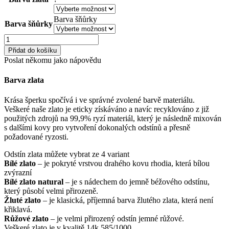
Barva šňůrky
Barva šňůrky
Can
We
Přidat do košíku
Be
Poslat někomu jako nápovědu
náramek
05
Barva zlata
množství
Krása šperku spočívá i ve správné zvolené barvě materiálu.
Veškeré naše zlato je eticky získáváno a navíc recyklováno z již
použitých zdrojů na 99,9% ryzí materiál, který je následně mixován
s dalšími kovy pro vytvoření dokonalých odstínů a přesně
požadované ryzosti.
Odstín zlata můžete vybrat ze 4 variant
Bílé zlato
– je pokryté vrstvou drahého kovu rhodia, která bílou
zvýrazní
Bílé zlato natural
– je s nádechem do jemně béžového odstínu,
který působí velmi přirozeně.
Žluté zlato
– je klasická, příjemná barva žlutého zlata, která není
křiklavá.
Růžové zlato
– je velmi přirozený odstín jemné růžové.
Veškeré zlato je v kvalitě 14k 585/1000.