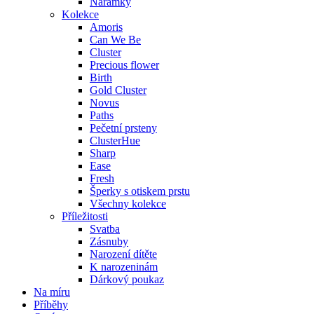
Náramky
Kolekce
Amoris
Can We Be
Cluster
Precious flower
Birth
Gold Cluster
Novus
Paths
Pečetní prsteny
ClusterHue
Sharp
Ease
Fresh
Šperky s otiskem prstu
Všechny kolekce
Příležitosti
Svatba
Zásnuby
Narození dítěte
K narozeninám
Dárkový poukaz
Na míru
Příběhy