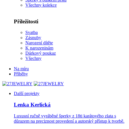
Všechny kolekce
Příležitosti
Svatba
Zásnuby
Narození dítěte
K narozeninám
Dárkový poukaz
Všechny
Na míru
Příběhy
Další projekty
Lenka Kerlická
Luxusní ručně vyráběné šperky z 18ti karátového zlata s
důrazem na preciznost provedení a autorský přístup k tvorbě.