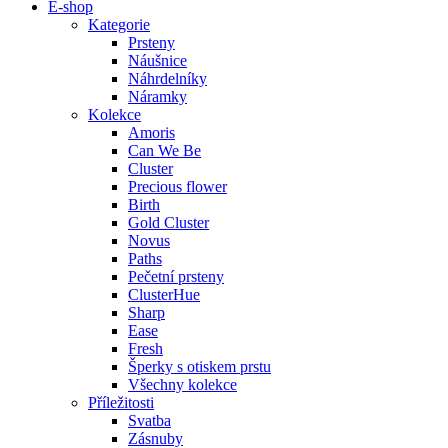
E-shop
Kategorie
Prsteny
Náušnice
Náhrdelníky
Náramky
Kolekce
Amoris
Can We Be
Cluster
Precious flower
Birth
Gold Cluster
Novus
Paths
Pečetní prsteny
ClusterHue
Sharp
Ease
Fresh
Šperky s otiskem prstu
Všechny kolekce
Příležitosti
Svatba
Zásnuby