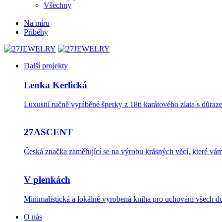
Všechny
Na míru
Příběhy
Další projekty
Lenka Kerlická
Luxusní ručně vyráběné šperky z 18ti karátového zlata s důraze
27ASCENT
Česká značka zaměřující se na výrobu krásných věcí, které v
V plenkách
Minimalistická a lokálně vyrobená kniha pro uchování všech dů
O nás