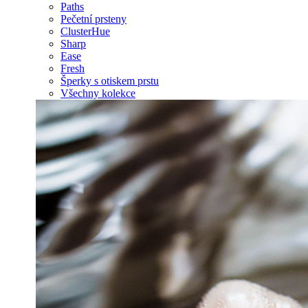
Paths
Pečetní prsteny
ClusterHue
Sharp
Ease
Fresh
Šperky s otiskem prstu
Všechny kolekce