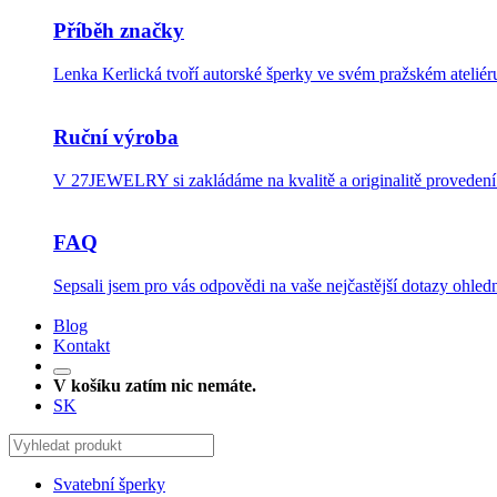
Příběh značky
Lenka Kerlická tvoří autorské šperky ve svém pražském ateli
Ruční výroba
V 27JEWELRY si zakládáme na kvalitě a originalitě provedení.
FAQ
Sepsali jsem pro vás odpovědi na vaše nejčastější dotazy ohledn
Blog
Kontakt
V košíku zatím nic nemáte.
SK
Svatební šperky