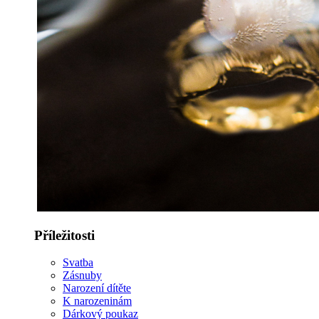
Příležitosti
Svatba
Zásnuby
Narození dítěte
K narozeninám
Dárkový poukaz