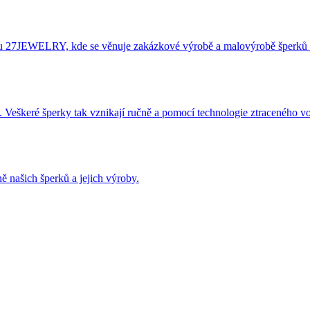
éru 27JEWELRY, kde se věnuje zakázkové výrobě a malovýrobě šperků 
 Veškeré šperky tak vznikají ručně a pomocí technologie ztraceného v
ě našich šperků a jejich výroby.